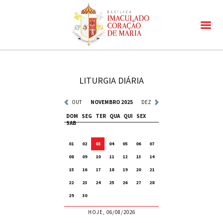
LITURGIA DIÁRIA
OUT
NOVEMBRO 2025
DEZ
DOM
SEG
TER
QUA
QUI
SEX
SAB
01
02
03
04
05
06
07
08
09
10
11
12
13
14
15
16
17
18
19
20
21
22
23
24
25
26
27
28
29
30
HOJE, 06/08/2026