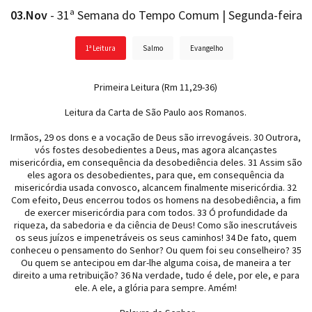
03.Nov
- 31ª Semana do Tempo Comum | Segunda-feira
1ª Leitura
Salmo
Evangelho
Primeira Leitura (Rm 11,29-36)
Leitura da Carta de São Paulo aos Romanos.
Irmãos, 29 os dons e a vocação de Deus são irrevogáveis. 30 Outrora,
vós fostes desobedientes a Deus, mas agora alcançastes
misericórdia, em consequência da desobediência deles. 31 Assim são
eles agora os desobedientes, para que, em consequência da
misericórdia usada convosco, alcancem finalmente misericórdia. 32
Com efeito, Deus encerrou todos os homens na desobediência, a fim
de exercer misericórdia para com todos. 33 Ó profundidade da
riqueza, da sabedoria e da ciência de Deus! Como são inescrutáveis
os seus juízos e impenetráveis os seus caminhos! 34 De fato, quem
conheceu o pensamento do Senhor? Ou quem foi seu conselheiro? 35
Ou quem se antecipou em dar-lhe alguma coisa, de maneira a ter
direito a uma retribuição? 36 Na verdade, tudo é dele, por ele, e para
ele. A ele, a glória para sempre. Amém!