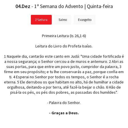
04.Dez
- 1ª Semana do Advento | Quinta-feira
1ª Leitura
Salmo
Evangelho
Primeira Leitura (Is 26,1-6)
Leitura do Livro do Profeta Isaías.
1 Naquele dia, cantarão este canto em Judá: "Uma cidade fortificada é
a nossa segurança; o Senhor cercou-a de muros e antemuro. 2 Abri as
suas portas, para que entre um povo justo, cumpridor da palavra, 3
firme em seu propósito; e tu lhe conservarás a paz, porque confia em
ti. 4 Esperai no Senhor por todos os tempos, o Senhor é a rocha
eterna. 5 Ele derrubou os que habitam no alto, há de humilhar a cidade
orgulhosa, deitando-a por terra, até fazê-la beijar o chão. 6 Hão de
pisá-la os pés, os pés dos pobres, as passadas dos humildes".
- Palavra do Senhor.
- Graças a Deus.