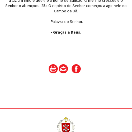
à luz um filho e deu-lhe o nome de Sansão. O menino cresceu e o
Senhor o abençoou. 25a O espírito do Senhor começou a agir nele no
Campo de Dã.
- Palavra do Senhor.
- Graças a Deus.