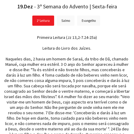
19.Dez
- 3ª Semana do Advento | Sexta-feira
1ª Leitura
Salmo
Evangelho
Primeira Leitura (Jz 13,2-7.24-25a)
Leitura do Livro dos Juízes.
Naqueles dias, 2 havia um homem de Saraá, da tribo de Dã, chamado
Manué, cuja mulher era estéril. 3 O anjo do Senhor apareceu à mulher
e disse-lhe: "Tu és estéril e não tiveste filhos, mas conceberás e
darás à luz um filho. 4 Toma cuidado de não beberes vinho nem licor,
de não comeres coisa alguma impura, 5 pois conceberás e darás à luz
um filho. Sua cabeça não será tocada por navalha, porque ele será
consagrado ao Senhor desde o ventre materno, e começará a libertar
Israel das mãos dos filisteus". 6 A mulher foi dizer ao seu marido: "Veio
visitar-me um homem de Deus, cujo aspecto era terrível como o de
um anjo do Senhor. Não lhe perguntei de onde vinha nem ele me
revelou o seu nome. 7 Ele disse-me: 'Conceberás e darás à luz um
filho. De hoje em diante, toma cuidado para não beberes vinho nem
licor, e não comeres nada de impuro, pois o menino será consagrado
a Deus, desde o ventre materno até ao dia da sua morte' ". 24 Ela deu