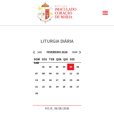
LITURGIA DIÁRIA
JAN
FEVEREIRO 2026
MAR
DOM
SEG
TER
QUA
QUI
SEX
SAB
01
02
03
04
05
06
07
08
09
10
11
12
13
14
15
16
17
18
19
20
21
22
23
24
25
26
27
28
HOJE, 06/08/2026