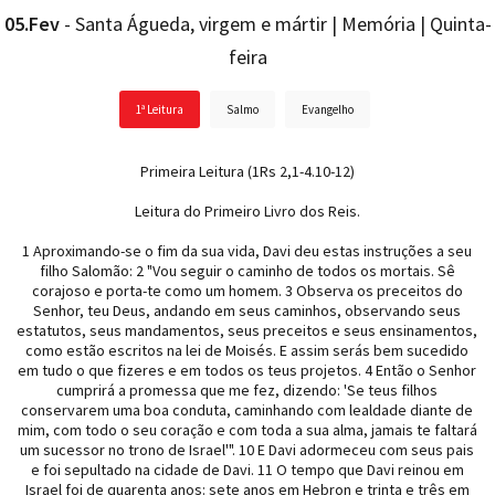
05.Fev
- Santa Águeda, virgem e mártir | Memória | Quinta-
feira
1ª Leitura
Salmo
Evangelho
Primeira Leitura (1Rs 2,1-4.10-12)
Leitura do Primeiro Livro dos Reis.
1 Aproximando-se o fim da sua vida, Davi deu estas instruções a seu
filho Salomão: 2 "Vou seguir o caminho de todos os mortais. Sê
corajoso e porta-te como um homem. 3 Observa os preceitos do
Senhor, teu Deus, andando em seus caminhos, observando seus
estatutos, seus mandamentos, seus preceitos e seus ensinamentos,
como estão escritos na lei de Moisés. E assim serás bem sucedido
em tudo o que fizeres e em todos os teus projetos. 4 Então o Senhor
cumprirá a promessa que me fez, dizendo: 'Se teus filhos
conservarem uma boa conduta, caminhando com lealdade diante de
mim, com todo o seu coração e com toda a sua alma, jamais te faltará
um sucessor no trono de Israel'". 10 E Davi adormeceu com seus pais
e foi sepultado na cidade de Davi. 11 O tempo que Davi reinou em
Israel foi de quarenta anos: sete anos em Hebron e trinta e três em