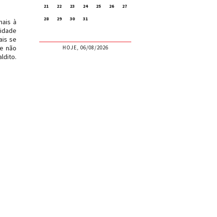
21
22
23
24
25
26
27
28
29
30
31
mais à
cidade
ais se
ue não
HOJE, 06/08/2026
ldito.