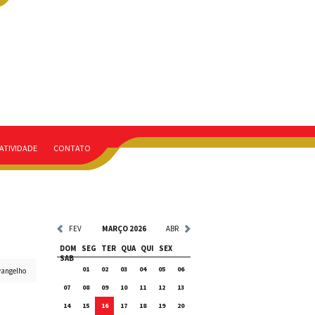
ATIVIDADE
CONTATO
FEV
MARÇO 2026
ABR
DOM
SEG
TER
QUA
QUI
SEX
SAB
01
02
03
04
05
06
vangelho
07
08
09
10
11
12
13
14
15
16
17
18
19
20