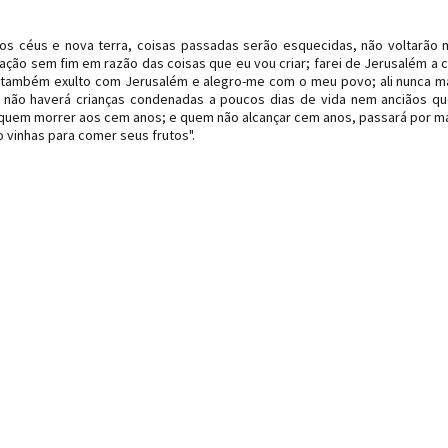
ovos céus e nova terra, coisas passadas serão esquecidas, não voltarão 
tação sem fim em razão das coisas que eu vou criar; farei de Jerusalém a 
Eu também exulto com Jerusalém e alegro-me com o meu povo; ali nunca m
Ali não haverá crianças condenadas a poucos dias de vida nem anciãos q
quem morrer aos cem anos; e quem não alcançar cem anos, passará por ma
o vinhas para comer seus frutos".