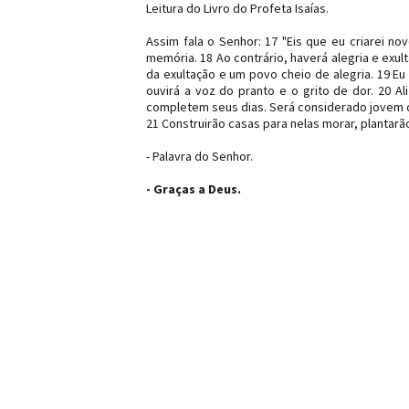
Leitura do Livro do Profeta Isaías.
Assim fala o Senhor: 17 "Eis que eu criarei n
memória. 18 Ao contrário, haverá alegria e exul
da exultação e um povo cheio de alegria. 19 
ouvirá a voz do pranto e o grito de dor. 20 
completem seus dias. Será considerado jovem 
21 Construirão casas para nelas morar, plantarã
- Palavra do Senhor.
- Graças a Deus.