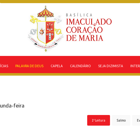
ÍCIAS
PALAVRA DE DEUS
CAPELA
CALENDÁRIO
SEJA DIZIMISTA
INTER
unda-feira
1ª Leitura
Salmo
E