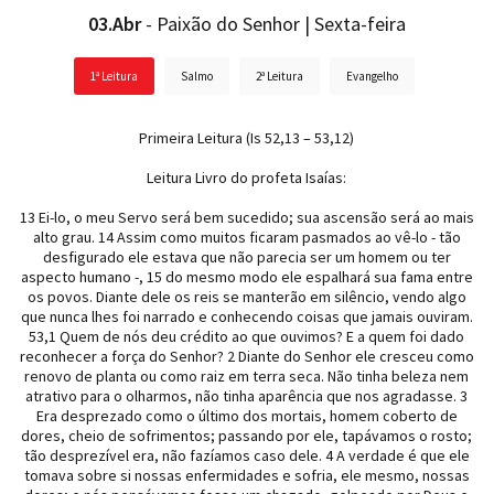
03.Abr
- Paixão do Senhor | Sexta-feira
1ª Leitura
Salmo
2ª Leitura
Evangelho
Primeira Leitura (Is 52,13 – 53,12)
Leitura Livro do profeta Isaías:
13 Ei-lo, o meu Servo será bem sucedido; sua ascensão será ao mais
alto grau. 14 Assim como muitos ficaram pasmados ao vê-lo - tão
desfigurado ele estava que não parecia ser um homem ou ter
aspecto humano -, 15 do mesmo modo ele espalhará sua fama entre
os povos. Diante dele os reis se manterão em silêncio, vendo algo
que nunca lhes foi narrado e conhecendo coisas que jamais ouviram.
53,1 Quem de nós deu crédito ao que ouvimos? E a quem foi dado
reconhecer a força do Senhor? 2 Diante do Senhor ele cresceu como
renovo de planta ou como raiz em terra seca. Não tinha beleza nem
atrativo para o olharmos, não tinha aparência que nos agradasse. 3
Era desprezado como o último dos mortais, homem coberto de
dores, cheio de sofrimentos; passando por ele, tapávamos o rosto;
tão desprezível era, não fazíamos caso dele. 4 A verdade é que ele
tomava sobre si nossas enfermidades e sofria, ele mesmo, nossas