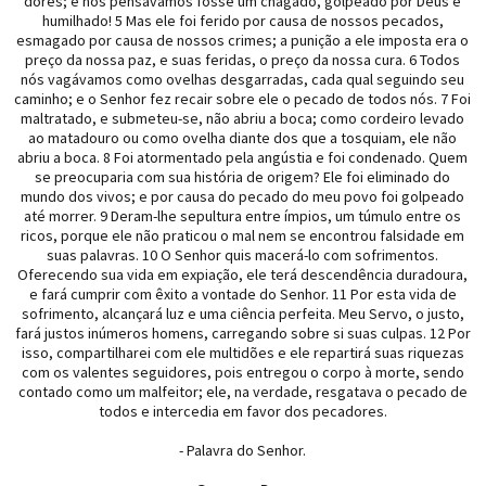
dores; e nós pensávamos fosse um chagado, golpeado por Deus e
humilhado! 5 Mas ele foi ferido por causa de nossos pecados,
esmagado por causa de nossos crimes; a punição a ele imposta era o
preço da nossa paz, e suas feridas, o preço da nossa cura. 6 Todos
nós vagávamos como ovelhas desgarradas, cada qual seguindo seu
caminho; e o Senhor fez recair sobre ele o pecado de todos nós. 7 Foi
maltratado, e submeteu-se, não abriu a boca; como cordeiro levado
ao matadouro ou como ovelha diante dos que a tosquiam, ele não
abriu a boca. 8 Foi atormentado pela angústia e foi condenado. Quem
se preocuparia com sua história de origem? Ele foi eliminado do
mundo dos vivos; e por causa do pecado do meu povo foi golpeado
até morrer. 9 Deram-lhe sepultura entre ímpios, um túmulo entre os
ricos, porque ele não praticou o mal nem se encontrou falsidade em
suas palavras. 10 O Senhor quis macerá-lo com sofrimentos.
Oferecendo sua vida em expiação, ele terá descendência duradoura,
e fará cumprir com êxito a vontade do Senhor. 11 Por esta vida de
sofrimento, alcançará luz e uma ciência perfeita. Meu Servo, o justo,
fará justos inúmeros homens, carregando sobre si suas culpas. 12 Por
isso, compartilharei com ele multidões e ele repartirá suas riquezas
com os valentes seguidores, pois entregou o corpo à morte, sendo
contado como um malfeitor; ele, na verdade, resgatava o pecado de
todos e intercedia em favor dos pecadores.
- Palavra do Senhor.