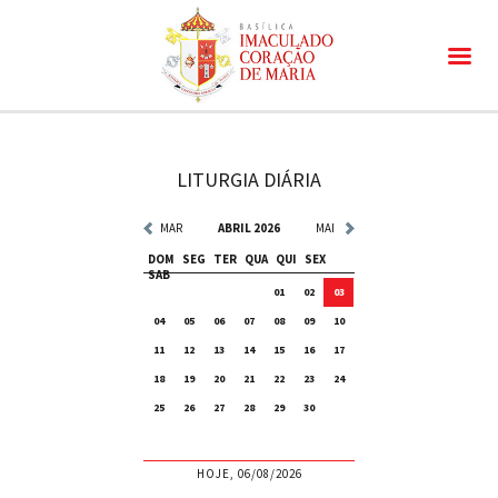
LITURGIA DIÁRIA
MAR
ABRIL 2026
MAI
DOM
SEG
TER
QUA
QUI
SEX
SAB
01
02
03
04
05
06
07
08
09
10
11
12
13
14
15
16
17
18
19
20
21
22
23
24
25
26
27
28
29
30
HOJE, 06/08/2026