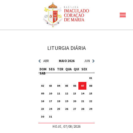
LITURGIA DIÁRIA
ABR
MAIO 2026
JUN
DOM
SEG
TER
QUA
QUI
SEX
SAB
01
02
03
04
05
06
07
08
09
10
11
12
13
14
15
16
17
18
19
20
21
22
23
24
25
26
27
28
29
30
31
HOJE, 07/08/2026