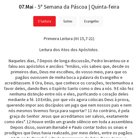
07.Mai
- 5ª Semana da Páscoa | Quinta-feira
1ª Leitura
Salmo
Evangelho
Primeira Leitura (At 15,7-21)
Leitura dos Atos dos Apóstolos.
Naqueles dias, 7 Depois de longa discussão, Pedro levantou-se e
falou aos apóstolos e anciãos: "Irmãos, vós sabeis que, desde os
primeiros dias, Deus me escolheu, do vosso meio, para que os
pagãos ouvissem de minha boca a palavra do Evangelho e
acreditassem. 8 Ora, Deus, que conhece os corações, testemunhou a
favor deles, dando-lhes o Espírito Santo como o deu a nós. 9 E não fez
nenhuma distinção entre nós e eles, purificando o coração deles
mediante a fé. 10 Então, por que vós agora colocais Deus à prova,
querendo impor aos discípulos um jugo que nem nossos pais e nem
nós mesmos tivemos força para suportar? 11 Ao contrário, é pela
graça do Senhor Jesus que acreditamos ser salvos, exatamente
como eles". 12 Houve então um grande silêncio em toda a assembleia.
Depois disso, ouviram Barnabé e Paulo contar todos os sinais e
prodígios que Deus havia realizado, por meio deles, entre os pagãos.