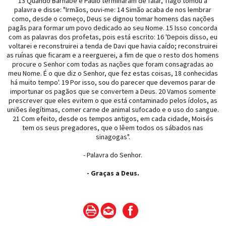
13 Quando Barnabé e Paulo terminaram de falar, Tiago tomou a
palavra e disse: "Irmãos, ouvi-me: 14 Simão acaba de nos lembrar
como, desde o começo, Deus se dignou tomar homens das nações
pagãs para formar um povo dedicado ao seu Nome. 15 Isso concorda
com as palavras dos profetas, pois está escrito: 16 'Depois disso, eu
voltarei e reconstruirei a tenda de Davi que havia caído; reconstruirei
as ruínas que ficaram e a reerguerei, a fim de que o resto dos homens
procure o Senhor com todas as nações que foram consagradas ao
meu Nome. É o que diz o Senhor, que fez estas coisas, 18 conhecidas
há muito tempo'. 19 Por isso, sou do parecer que devemos parar de
importunar os pagãos que se convertem a Deus. 20 Vamos somente
prescrever que eles evitem o que está contaminado pelos ídolos, as
uniões ilegítimas, comer carne de animal sufocado e o uso do sangue.
21 Com efeito, desde os tempos antigos, em cada cidade, Moisés
tem os seus pregadores, que o lêem todos os sábados nas
sinagogas".
- Palavra do Senhor.
- Graças a Deus.