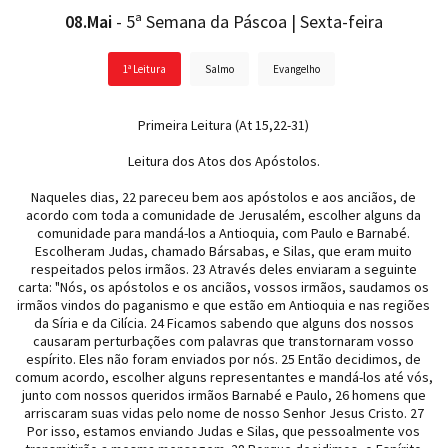
08.Mai
- 5ª Semana da Páscoa | Sexta-feira
1ª Leitura
Salmo
Evangelho
Primeira Leitura (At 15,22-31)
Leitura dos Atos dos Apóstolos.
Naqueles dias, 22 pareceu bem aos apóstolos e aos anciãos, de
acordo com toda a comunidade de Jerusalém, escolher alguns da
comunidade para mandá-los a Antioquia, com Paulo e Barnabé.
Escolheram Judas, chamado Bársabas, e Silas, que eram muito
respeitados pelos irmãos. 23 Através deles enviaram a seguinte
carta: "Nós, os apóstolos e os anciãos, vossos irmãos, saudamos os
irmãos vindos do paganismo e que estão em Antioquia e nas regiões
da Síria e da Cilícia. 24 Ficamos sabendo que alguns dos nossos
causaram perturbações com palavras que transtornaram vosso
espírito. Eles não foram enviados por nós. 25 Então decidimos, de
comum acordo, escolher alguns representantes e mandá-los até vós,
junto com nossos queridos irmãos Barnabé e Paulo, 26 homens que
arriscaram suas vidas pelo nome de nosso Senhor Jesus Cristo. 27
Por isso, estamos enviando Judas e Silas, que pessoalmente vos