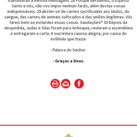
transmitirão a mesma mensagem. 28 Porque decidimos, o Espírito
Santo e nós, não vos impor nenhum fardo, além destas coisas
indispensáveis: 29 abster-se de carnes sacrificadas aos ídolos, do
sangue, das carnes de animais sufocados e das uniões ilegítimas. Vós
fareis bem se evitardes essas coisas. Saudações!" 30 Depois da
despedida, Judas e Silas foram para Antioquia, reuniram a assembleia
e entregaram a carta. A sua leitura causou alegria, por causa do
estímulo que trazia.
- Palavra do Senhor.
- Graças a Deus.