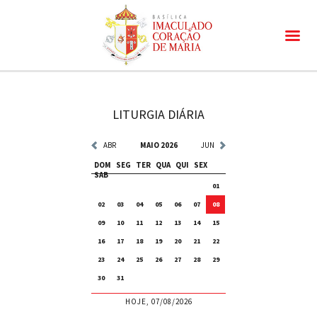
LITURGIA DIÁRIA
ABR
MAIO 2026
JUN
DOM
SEG
TER
QUA
QUI
SEX
SAB
01
02
03
04
05
06
07
08
09
10
11
12
13
14
15
16
17
18
19
20
21
22
23
24
25
26
27
28
29
30
31
HOJE, 07/08/2026