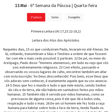
13.Mai
- 6ª Semana da Páscoa | Quarta-feira
1ª Leitura
Salmo
Evangelho
Primeira Leitura (At 17,15.22-18,1)
Leitura dos Atos dos Apóstolos.
Naqueles dias, 15 os que conduziram Paulo, levaram-no até Atenas. De
lá, voltando, transmitiram a Silas e Timóteo a ordem de que fossem
ter com ele o mais cedo possível. E partiram. 22 De pé, no meio do
Areópago, Paulo disse: "Homens atenienses, em tudo eu vejo que vós
sois extremamente religiosos. 23 Com efeito, passando e
observando os vossos lugares de culto, encontrei também um altar
com esta inscrição: 'Ao Deus desconhecido'. Pois bem, esse Deus que
vós adorais sem conhecer, é exatamente aquele que eu vos anuncio.
24 O Deus que fez o mundo e tudo o que nele existe, sendo Senhor
do céu e da terra, ele não habita em santuários feitos por mãos
humanas. 25 Também não é servido por mãos humanas, como se
precisasse de alguma coisa; pois é ele que dá a todos vida,
respiração e tudo o mais. 26 De um só homem ele fez toda a raça
humana para habitar sobre toda a face da terra, tendo fixado os