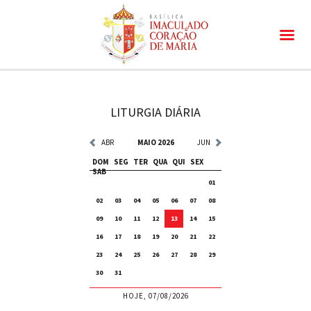
LITURGIA DIÁRIA
ABR
MAIO 2026
JUN
DOM
SEG
TER
QUA
QUI
SEX
SAB
01
02
03
04
05
06
07
08
09
10
11
12
13
14
15
16
17
18
19
20
21
22
23
24
25
26
27
28
29
30
31
HOJE, 07/08/2026