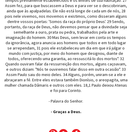
tempos previamente estabelecidos e os limites de sua habitação. 27
Assim fez, para que buscassem a Deus e para ver se o descobririam,
ainda que às apalpadelas. Ele não está longe de cada um de nós, 28
pois nele vivemos, nos movemos e existimos, como disseram alguns
dentre vossos poetas: 'Somos da raça do próprio Deus'. 29 Sendo,
portanto, da raça de Deus, não devemos pensar que a divindade seja
semelhante a ouro, prata ou pedra, trabalhados pela arte e
imaginação do homem. 30 Mas Deus, sem levar em conta os tempos
da ignorância, agora anuncia aos homens que todos e em todo lugar
se arrependam, 31 pois ele estabeleceu um dia em que irá julgar o
mundo com justiça, por meio do homem que designou, diante de
todos, oferecendo uma garantia, ao ressuscitá-lo dos mortos". 32
Quando ouviram falar da ressurreição dos mortos, alguns caçoavam,
e outros diziam: "Nós te ouviremos falar disso em outra ocasião". 33
Assim Paulo saiu do meio deles. 34 Alguns, porém, uniram-se a ele e
abraçaram a fé. Entre eles estava também Dionísio, o areopagita, uma
mulher chamada Dâmaris e outros com eles. 18,1 Paulo deixou Atenas
e foi para Corinto.
- Palavra do Senhor.
- Graças a Deus.