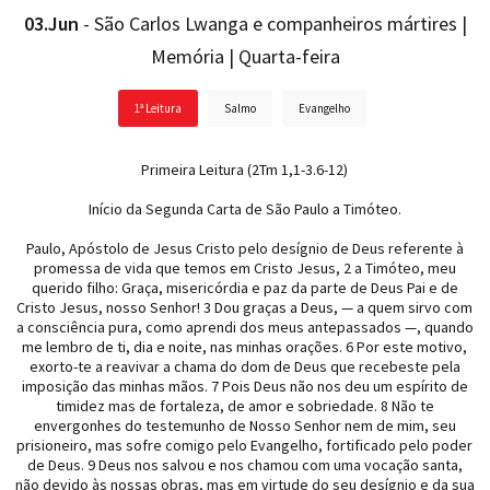
03.Jun
- São Carlos Lwanga e companheiros mártires |
Memória | Quarta-feira
1ª Leitura
Salmo
Evangelho
Primeira Leitura (2Tm 1,1-3.6-12)
Início da Segunda Carta de São Paulo a Timóteo.
Paulo, Apóstolo de Jesus Cristo pelo desígnio de Deus referente à
promessa de vida que temos em Cristo Jesus, 2 a Timóteo, meu
querido filho: Graça, misericórdia e paz da parte de Deus Pai e de
Cristo Jesus, nosso Senhor! 3 Dou graças a Deus, — a quem sirvo com
a consciência pura, como aprendi dos meus antepassados —, quando
me lembro de ti, dia e noite, nas minhas orações. 6 Por este motivo,
exorto-te a reavivar a chama do dom de Deus que recebeste pela
imposição das minhas mãos. 7 Pois Deus não nos deu um espírito de
timidez mas de fortaleza, de amor e sobriedade. 8 Não te
envergonhes do testemunho de Nosso Senhor nem de mim, seu
prisioneiro, mas sofre comigo pelo Evangelho, fortificado pelo poder
de Deus. 9 Deus nos salvou e nos chamou com uma vocação santa,
não devido às nossas obras, mas em virtude do seu desígnio e da sua