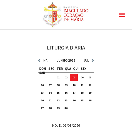
LITURGIA DIÁRIA
MAI
JUNHO 2026
JUL
DOM
SEG
TER
QUA
QUI
SEX
SAB
01
02
03
04
05
06
07
08
09
10
11
12
13
14
15
16
17
18
19
20
21
22
23
24
25
26
27
28
29
30
HOJE, 07/08/2026