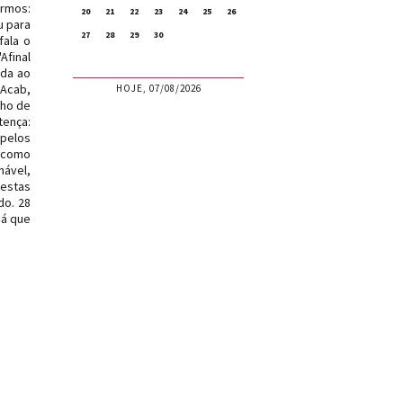
ermos:
20
21
22
23
24
25
26
u para
27
28
29
30
fala o
Afinal
ada ao
 Acab,
HOJE, 07/08/2026
lho de
tença:
 pelos
o como
nável,
 estas
do. 28
Já que