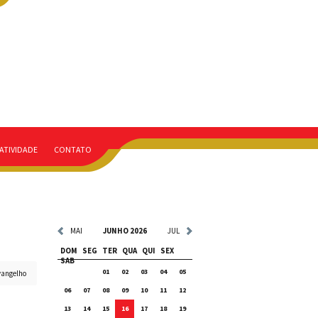
ATIVIDADE
CONTATO
MAI
JUNHO 2026
JUL
DOM
SEG
TER
QUA
QUI
SEX
SAB
01
02
03
04
05
vangelho
06
07
08
09
10
11
12
13
14
15
16
17
18
19