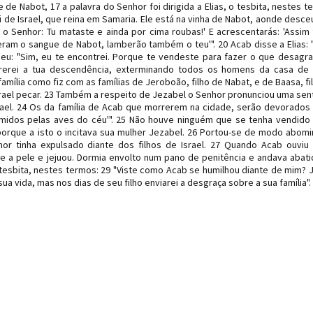
 de Nabot, 17 a palavra do Senhor foi dirigida a Elias, o tesbita, nestes t
 de Israel, que reina em Samaria. Ele está na vinha de Nabot, aonde desce
a o Senhor: Tu mataste e ainda por cima roubas!' E acrescentarás: 'Assim 
m o sangue de Nabot, lamberão também o teu'". 20 Acab disse a Elias: "
deu: "Sim, eu te encontrei. Porque te vendeste para fazer o que desagr
varrerei a tua descendência, exterminando todos os homens da casa de
 família como fiz com as famílias de Jeroboão, filho de Nabat, e de Baasa, fi
Israel pecar. 23 Também a respeito de Jezabel o Senhor pronunciou uma sen
el. 24 Os da família de Acab que morrerem na cidade, serão devorados
idos pelas aves do céu'". 25 Não houve ninguém que se tenha vendid
orque a isto o incitava sua mulher Jezabel. 26 Portou-se de modo abomi
r tinha expulsado diante dos filhos de Israel. 27 Quando Acab ouviu
re a pele e jejuou. Dormia envolto num pano de penitência e andava abati
 o tesbita, nestes termos: 29 "Viste como Acab se humilhou diante de mim? 
ua vida, mas nos dias de seu filho enviarei a desgraça sobre a sua família".