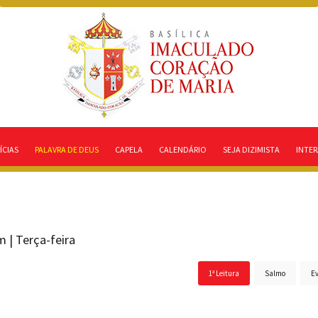
ÍCIAS
PALAVRA DE DEUS
CAPELA
CALENDÁRIO
SEJA DIZIMISTA
INTER
| Terça-feira
1ª Leitura
Salmo
E