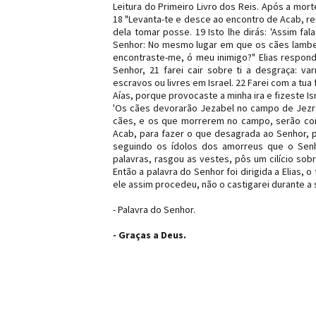
Leitura do Primeiro Livro dos Reis. Após a morte
18 "Levanta-te e desce ao encontro de Acab, rei
dela tomar posse. 19 Isto lhe dirás: 'Assim fal
Senhor: No mesmo lugar em que os cães lambera
encontraste-me, ó meu inimigo?" Elias respon
Senhor, 21 farei cair sobre ti a desgraça: 
escravos ou livres em Israel. 22 Farei com a tua
Aías, porque provocaste a minha ira e fizeste 
'Os cães devorarão Jezabel no campo de Jezra
cães, e os que morrerem no campo, serão com
Acab, para fazer o que desagrada ao Senhor, p
seguindo os ídolos dos amorreus que o Senho
palavras, rasgou as vestes, pôs um cilício sob
Então a palavra do Senhor foi dirigida a Elias,
ele assim procedeu, não o castigarei durante a s
- Palavra do Senhor.
- Graças a Deus.