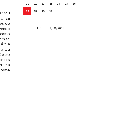
20
21
22
23
24
25
26
27
28
29
30
lançou
 cinza
dos de
vendo
HOJE, 07/08/2026
o como
uem te
 é tua
 a tua
ção ao
ncedas
errama
e fome