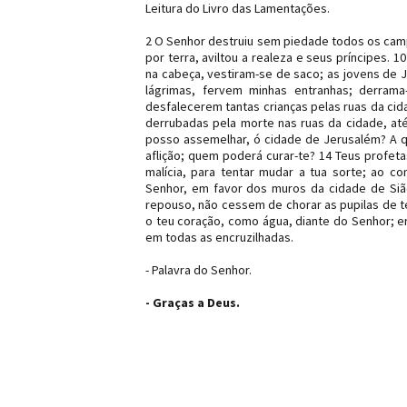
Leitura do Livro das Lamentações.
2 O Senhor destruiu sem piedade todos os campo
por terra, aviltou a realeza e seus príncipes. 
na cabeça, vestiram-se de saco; as jovens de 
lágrimas, fervem minhas entranhas; derram
desfalecerem tantas crianças pelas ruas da cid
derrubadas pela morte nas ruas da cidade, a
posso assemelhar, ó cidade de Jerusalém? A qu
aflição; quem poderá curar-te? 14 Teus profet
malícia, para tentar mudar a tua sorte; ao co
Senhor, em favor dos muros da cidade de Sião
repouso, não cessem de chorar as pupilas de teu
o teu coração, como água, diante do Senhor; 
em todas as encruzilhadas.
- Palavra do Senhor.
- Graças a Deus.