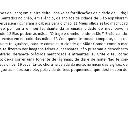
s de Jacó; em sua ira deitou abaixo as fortificações da cidade de Judá; 
10 Sentados no chão, em silêncio, os anciãos da cidade de Sião espalharam
Jerusalém inclinaram a cabeça para o chão. 11 Meus olhos estão machuca
a-se por terra o meu fel diante da arruinada cidade de meu povo, 
ade. 12 Elas pedem às mães: "O trigo e o vinho, onde estão?" E vão caind
té expirarem no colo das mães. 13 Com quem te posso comparar, ou a q
em te igualarei, para te consolar, ó cidade de Sião? Grande como o mar
as te fizeram ver imagens falsas e insensatas, não puseram a descoberto
ntrário, deram-te oráculos mentirosos e atraentes. 18 Grite o teu cora
; deixa correr uma torrente de lágrimas, de dia e de noite. Não te co
s olhos. 19 Levanta-te, chora na calada da noite, no início das vigílias, d
ergue as mãos para ele, pela vida de teus pequeninos, que desfalecem d