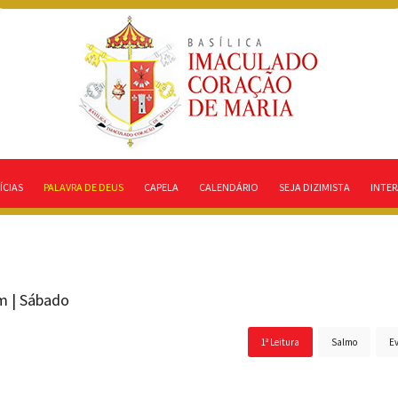
ÍCIAS
PALAVRA DE DEUS
CAPELA
CALENDÁRIO
SEJA DIZIMISTA
INTER
 | Sábado
1ª Leitura
Salmo
E