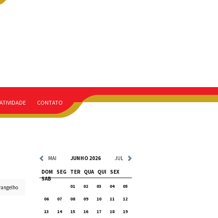
ATIVIDADE
CONTATO
MAI
JUNHO 2026
JUL
DOM
SEG
TER
QUA
QUI
SEX
SAB
01
02
03
04
05
vangelho
06
07
08
09
10
11
12
13
14
15
16
17
18
19