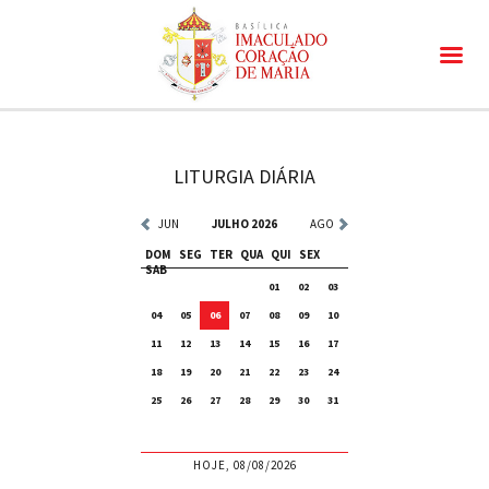
LITURGIA DIÁRIA
JUN
JULHO 2026
AGO
DOM
SEG
TER
QUA
QUI
SEX
SAB
01
02
03
04
05
06
07
08
09
10
11
12
13
14
15
16
17
18
19
20
21
22
23
24
25
26
27
28
29
30
31
HOJE, 08/08/2026