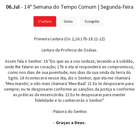
06.Jul
- 14º Semana do Tempo Comum | Segunda-feira
1ª Leitura
Salmo
Evangelho
Primeira Leitura (Os 2,16.17b-18.21-22)
Leitura da Profecia de Oséias.
Assim fala o Senhor: 16 "Eis que eu a vou seduzir, levando-a à solidão,
onde lhe falarei ao coração; 17b e ela aí responderá ao compromisso,
como nos dias de sua juventude, nos dias da sua vinda da terra do
Egito. 18 Acontecerá nesse dia, diz o Senhor, que ela me chamará
'Meu marido', e não mais chamará 'Meu Baal'. 21 Eu te desposarei para
sempre; eu te desposarei conforme as sanções da justiça e conforme
as práticas da misericórdia. 22 Eu te desposarei para manter
fidelidade e tu conhecerás o Senhor".
- Palavra do Senhor.
- Graças a Deus.