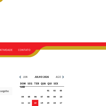
ATIVIDADE
CONTATO
JUN
JULHO 2026
AGO
DOM
SEG
TER
QUA
QUI
SEX
SAB
01
02
03
vangelho
04
05
06
07
08
09
10
11
12
13
14
15
16
17