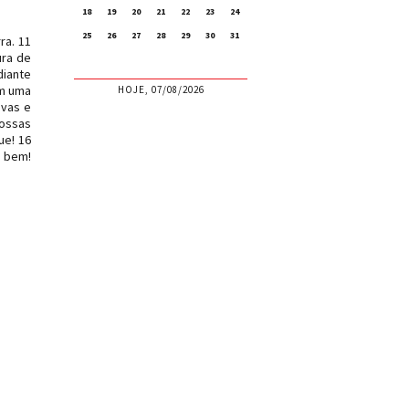
18
19
20
21
22
23
24
25
26
27
28
29
30
31
ra. 11
ura de
diante
im uma
HOJE, 07/08/2026
ovas e
vossas
ue! 16
o bem!