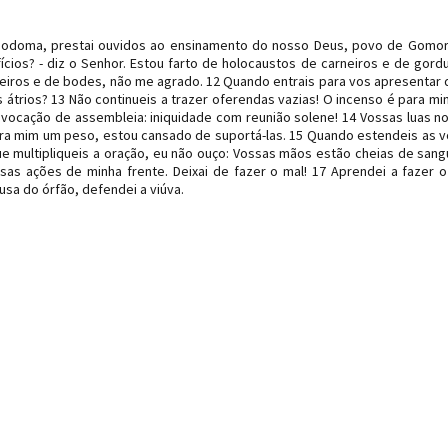
 Sodoma, prestai ouvidos ao ensinamento do nosso Deus, povo de Gomor
cios? - diz o Senhor. Estou farto de holocaustos de carneiros e de gord
eiros e de bodes, não me agrado. 12 Quando entrais para vos apresentar 
átrios? 13 Não continueis a trazer oferendas vazias! O incenso é para m
vocação de assembleia: iniquidade com reunião solene! 14 Vossas luas n
ara mim um peso, estou cansado de suportá-las. 15 Quando estendeis as 
 multipliqueis a oração, eu não ouço: Vossas mãos estão cheias de sang
ossas ações de minha frente. Deixai de fazer o mal! 17 Aprendei a fazer 
ausa do órfão, defendei a viúva.