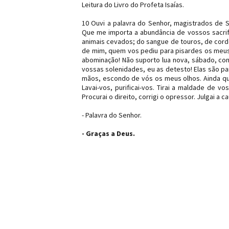
Leitura do Livro do Profeta Isaías.
10 Ouvi a palavra do Senhor, magistrados de
Que me importa a abundância de vossos sacrifí
animais cevados; do sangue de touros, de cord
de mim, quem vos pediu para pisardes os meus 
abominação! Não suporto lua nova, sábado, con
vossas solenidades, eu as detesto! Elas são p
mãos, escondo de vós os meus olhos. Ainda que
Lavai-vos, purificai-vos. Tirai a maldade de v
Procurai o direito, corrigi o opressor. Julgai a c
- Palavra do Senhor.
- Graças a Deus.