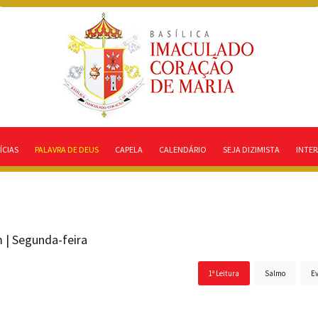
ÍCIAS
PALAVRA DE DEUS
CAPELA
CALENDÁRIO
SEJA DIZIMISTA
INTER
| Segunda-feira
1ª Leitura
Salmo
E