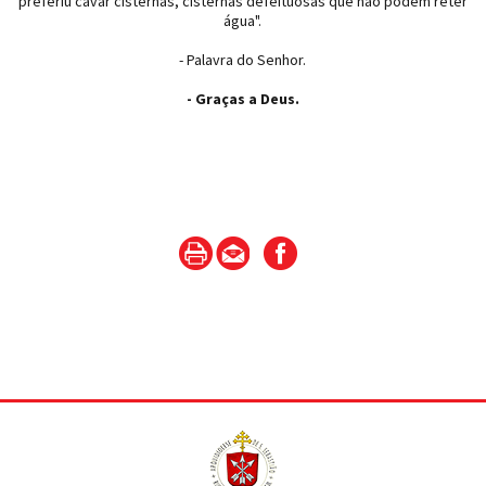
preferiu cavar cisternas, cisternas defeituosas que não podem reter
água".
- Palavra do Senhor.
- Graças a Deus.