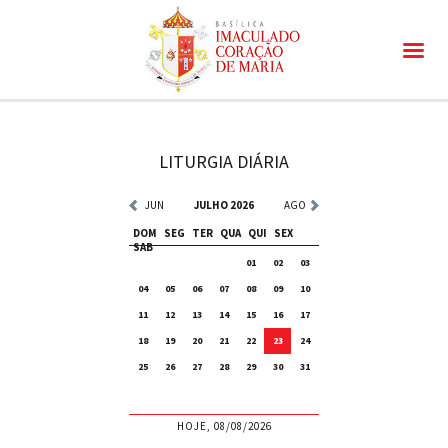
LITURGIA DIÁRIA
JUN
JULHO 2026
AGO
DOM
SEG
TER
QUA
QUI
SEX
SAB
01
02
03
04
05
06
07
08
09
10
11
12
13
14
15
16
17
18
19
20
21
22
23
24
25
26
27
28
29
30
31
HOJE, 08/08/2026