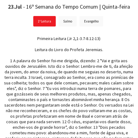
23.Jul
- 16ª Semana do Tempo Comum | Quinta-feira
1ª Leitura
Salmo
Evangelho
Primeira Leitura (Jr 2,1-3.7-8.12-13)
Leitura do Livro do Profeta Jeremias.
1 A palavra do Senhor foi-me dirigida, dizendo: 2 "Vai e grita aos
ouvidos de Jerusalém. Isto diz o Senhor: Lembro-me de ti, da afeição
da jovem, do amor da noiva, de quando me seguias no deserto, numa
terra inculta. 3 Israel, consagrado ao Senhor, era como as primícias de
sua colheita; todos os que dele comiam, pecavam; males caíam sobre
eles", diz o Senhor. 7 "Eu vos introduzi numa terra de pomares, para
que gozásseis de seus melhores produtos, mas, apenas chegados,
contaminastes o país e tornastes abominável minha herança. 8 Os
sacerdotes nem perguntaram onde está o Senhor. Os versados na Lei
não me reconheceram, e os chefes do povo voltaram-me as costas,
os profetas profetizaram em nome de Baal e correram atrás de
coisas que para nada servem. 12 Ó céus, espantai-vos diante disso,
enchei-vos de grande horror", diz o Senhor. 13 "Dois pecados
cometeu meu povo: abandonou-me a mim, fonte de água viva, e