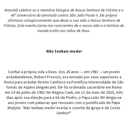
Amanhã celebra-se a memória litúrgica de Nossa Senhora de Fátima e o
40º aniversário do atentado contra São João Paulo II. Ele próprio
afirmava categoricamente que devia a sua vida a Nossa Senhora de
Fátima. Este evento torna-nos conscientes de a nossa vida e a história do
mundo estão nas mãos de Deus.
Não tenhais medo!
Confiar a própria vida a Deus. Aos 26 anos — em 1981 — um jovem
estadunidense, Robert Prevost, era enviado por seus superiores a
Roma para estudar Direito Canônico na Pontifícia Universidade de São
Tomás de Aquino (Angelicum). Ele foi ordenado sacerdote em Roma
em 19 de junho de 1982. No Regina Caeli, em 11 de maio de 2025, três
dias após sua eleição para a Sé de Pedro, o Papa Leão XIV dirigiu-se
aos jovens com palavras que ressoam com o pontificado do Papa
Wojtyła: “Não tenhais medo! Aceitai o convite da Igreja e de Cristo
Senhor!"