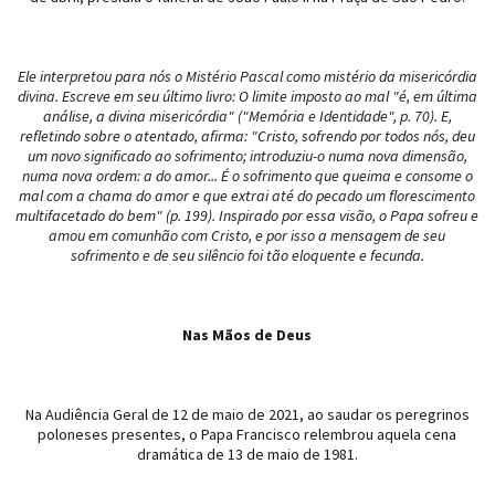
Ele interpretou para nós o Mistério Pascal como mistério da misericórdia
divina. Escreve em seu último livro: O limite imposto ao mal "é, em última
análise, a divina misericórdia" ("Memória e Identidade", p. 70). E,
refletindo sobre o atentado, afirma: "Cristo, sofrendo por todos nós, deu
um novo significado ao sofrimento; introduziu-o numa nova dimensão,
numa nova ordem: a do amor... É o sofrimento que queima e consome o
mal com a chama do amor e que extrai até do pecado um florescimento
multifacetado do bem" (p. 199). Inspirado por essa visão, o Papa sofreu e
amou em comunhão com Cristo, e por isso a mensagem de seu
sofrimento e de seu silêncio foi tão eloquente e fecunda.
Nas Mãos de Deus
Na Audiência Geral de 12 de maio de 2021, ao saudar os peregrinos
poloneses presentes, o Papa Francisco relembrou aquela cena
dramática de 13 de maio de 1981.