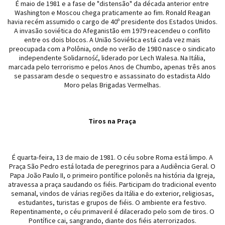
É maio de 1981 e a fase de "distensão" da década anterior entre
Washington e Moscou chega praticamente ao fim. Ronald Reagan
havia recém assumido o cargo de 40º presidente dos Estados Unidos.
A invasão soviética do Afeganistão em 1979 reacendeu o conflito
entre os dois blocos. A União Soviética está cada vez mais
preocupada com a Polônia, onde no verão de 1980 nasce o sindicato
independente Solidarność, liderado por Lech Walesa. Na Itália,
marcada pelo terrorismo e pelos Anos de Chumbo, apenas três anos
se passaram desde o sequestro e assassinato do estadista Aldo
Moro pelas Brigadas Vermelhas.
Tiros na Praça
É quarta-feira, 13 de maio de 1981. O céu sobre Roma está limpo. A
Praça São Pedro está lotada de peregrinos para a Audiência Geral. O
Papa João Paulo II, o primeiro pontífice polonês na história da Igreja,
atravessa a praça saudando os fiéis. Participam do tradicional evento
semanal, vindos de várias regiões da Itália e do exterior, religiosas,
estudantes, turistas e grupos de fiéis. O ambiente era festivo.
Repentinamente, o céu primaveril é dilacerado pelo som de tiros. O
Pontífice cai, sangrando, diante dos fiéis aterrorizados.