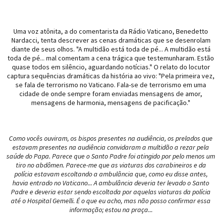
Uma voz atônita, a do comentarista da Rádio Vaticano, Benedetto
Nardacci, tenta descrever as cenas dramáticas que se desenrolam
diante de seus olhos. "A multidão está toda de pé... A multidão está
toda de pé... mal comentam a cena trágica que testemunharam. Estão
quase todos em silêncio, aguardando notícias." O relato do locutor
captura sequências dramáticas da história ao vivo: "Pela primeira vez,
se fala de terrorismo no Vaticano. Fala-se de terrorismo em uma
cidade de onde sempre foram enviadas mensagens de amor,
mensagens de harmonia, mensagens de pacificação."
Como vocês ouviram, os bispos presentes na audiência, os prelados que
estavam presentes na audiência convidaram a multidão a rezar pela
saúde do Papa. Parece que o Santo Padre foi atingido por pelo menos um
tiro no abdômen. Parece-me que as viaturas dos carabineiros e da
polícia estavam escoltando a ambulância que, como eu disse antes,
havia entrado no Vaticano... A ambulância deveria ter levado o Santo
Padre e deveria estar sendo escoltada por aquelas viaturas da polícia
até o Hospital Gemelli. É o que eu acho, mas não posso confirmar essa
informação; estou na praça...