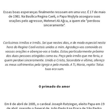
Essas boas esperanças finalmente ressoam em uma voz. É 17 de maio
de 1981. Na Basílica Regina Caeli, o Papa Wojtyła assegura suas
orações pelo agressor, Mehmet Ali Ağca, a quem ele "perdoou
sinceramente".
Caríssimos Irmãos e Irmãs. Sei que nestes dias, e de modo especial nesta
hora do Regina Caeli estais unidos a mim. Agradeço-vos comovido as
vossas orações e abençoo-vos a todos. Estou particularmente próximo
das duas pessoas atingidas como eu. Peço pelo irmão que me feriu, a
quem perdoei sinceramente. Unido a Cristo, Sacerdote e vítima, ofereço
os meus sofrimentos pela Igreja e pelo mundo. A Ti, Maria, repito: Totus
tuus eco sum.
O primado do amor
Em 8 de abril de 2005, o cardeal Joseph Ratzinger, eleito Papa em 19
de abril, presidiu o funeral de João Paulo II na Praça de São Pedro.