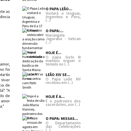
O PAPA LEÃO...
nte as
Visitará o Uruguai,
iência
Argentina e Peru,
(...)
O PAPA:...
Mariangela
Jaguraba - Vatican
(...)
HOJE É...
O papa Sisto III
mandou erguer o
 amor,
templo no (...)
mo foi
Martín
LEÃO XIV SE...
O Papa Leão XIV
 Viver
recebeu em (...)
cia de
á". "A
udo de
HOJE É A...
u amor
É o padroeiro dos
sacerdotes, por (...)
a."
O PAPA: MISSAS...
O Departamento
das Celebrações
(...)