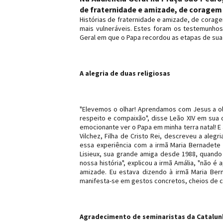
de fraternidade e amizade, de coragem e
Histórias de fraternidade e amizade, de corage
mais vulneráveis. Estes foram os testemunhos
Geral em que o Papa recordou as etapas de sua 
A alegria de duas religiosas
"Elevemos o olhar! Aprendamos com Jesus a ol
respeito e compaixão", disse Leão XIV em sua 
emocionante ver o Papa em minha terra natal! E 
Vilchez, Filha de Cristo Rei, descreveu a alegr
essa experiência com a irmã Maria Bernadete 
Lisieux, sua grande amiga desde 1988, quando
nossa história", explicou a irmã Amália, "não 
amizade. Eu estava dizendo à irmã Maria Be
manifesta-se em gestos concretos, cheios de con
Agradecimento de seminaristas da Catalun