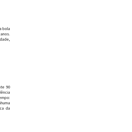
a bola
canos.
idade,
nte 90
dência
tempo:
nhuma
ica da