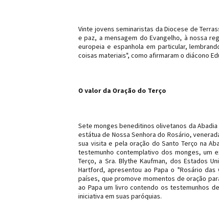
Vinte jovens seminaristas da Diocese de Terra
e paz, a mensagem do Evangelho, à nossa regiã
europeia e espanhola em particular, lembrand
coisas materiais", como afirmaram o diácono E
O valor da Oração do Terço
Sete monges beneditinos olivetanos da Abadia 
estátua de Nossa Senhora do Rosário, venerada 
sua visita e pela oração do Santo Terço na A
testemunho contemplativo dos monges, um ex
Terço, a Sra. Blythe Kaufman, dos Estados U
Hartford, apresentou ao Papa o "Rosário das 
países, que promove momentos de oração para c
ao Papa um livro contendo os testemunhos de
iniciativa em suas paróquias.