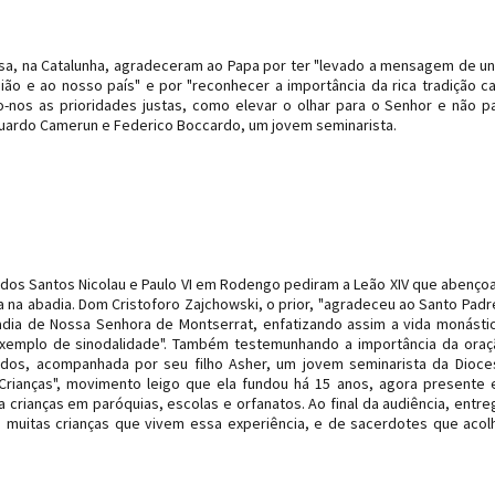
ssa, na Catalunha, agradeceram ao Papa por ter "levado a mensagem de u
o e ao nosso país" e por "reconhecer a importância da rica tradição ca
o-nos as prioridades justas, como elevar o olhar para o Senhor e não p
duardo Camerun e Federico Boccardo, um jovem seminarista.
dos Santos Nicolau e Paulo VI em Rodengo pediram a Leão XIV que abenço
na abadia. Dom Cristoforo Zajchowski, o prior, "agradeceu ao Santo Padr
badia de Nossa Senhora de Montserrat, enfatizando assim a vida monásti
emplo de sinodalidade". Também testemunhando a importância da oraç
nidos, acompanhada por seu filho Asher, um jovem seminarista da Dioc
Crianças", movimento leigo que ela fundou há 15 anos, agora presente
rianças em paróquias, escolas e orfanatos. Ao final da audiência, entr
 muitas crianças que vivem essa experiência, e de sacerdotes que aco