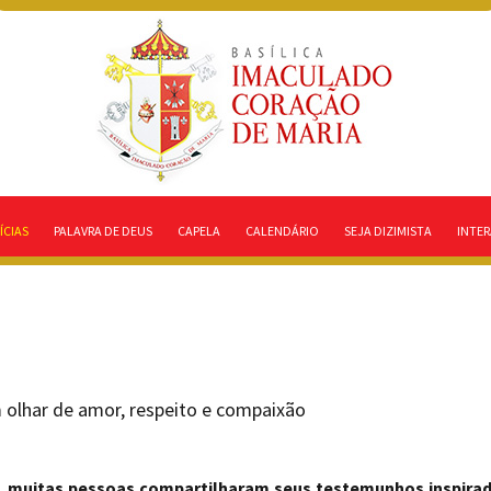
ÍCIAS
PALAVRA DE DEUS
CAPELA
CALENDÁRIO
SEJA DIZIMISTA
INTER
 olhar de amor, respeito e compaixão
o, muitas pessoas compartilharam seus testemunhos inspira