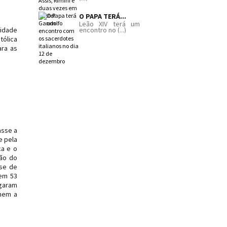
O PAPA TERÁ...
Leão XIV terá um
nidade
encontro no (...)
tólica
ara as
asse a
e pela
ca e o
ão do
ese de
 em 53
egaram
lhem a