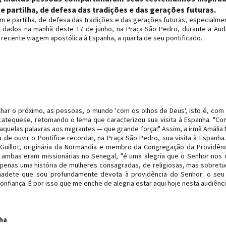
 partilha, de defesa das tradições e das gerações futuras.
m e partilha, de defesa das tradições e das gerações futuras, especialme
 dados na manhã deste 17 de junho, na Praça São Pedro, durante a Aud
recente viagem apostólica à Espanha, a quarta de seu pontificado.
har o próximo, as pessoas, o mundo 'com os olhos de Deus', isto é, com
catequese, retomando o lema que caracterizou sua visita à Espanha. "Co
aquelas palavras aos migrantes — que grande força!" Assim, a irmã Amália 
ia de ouvir o Pontífice recordar, na Praça São Pedro, sua visita à Espanha.
Guillot, originária da Normandia e membro da Congregação da Providên
 ambas eram missionárias no Senegal, "é uma alegria que o Senhor nos d
é apenas uma história de mulheres consagradas, de religiosas, mas sobret
rnadete que sou profundamente devota à providência do Senhor: o se
fiança. É por isso que me enche de alegria estar aqui hoje nesta audiênci
ha