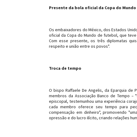
Presente da bola oficial da Copa do Mundo
Os embaixadores do México, dos Estados Unido
oficial da Copa do Mundo de futebol, que teve i
Com esse presente, os três diplomatas quis
respeito e união entre os povos".
Troca de tempo
O bispo Raffaele De Angelis, da Eparquia de
membros da Associação Banco de Tempo – "In
episcopal, testemunhou uma experiência corajo
cada membro oferece seu tempo para pequ
compensação em dinheiro", promovendo "uma c
opressão e do lucro ilícito, criando relações hu