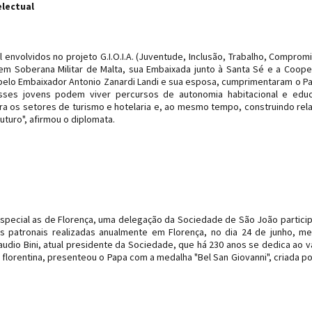
electual
 envolvidos no projeto G.I.O.I.A. (Juventude, Inclusão, Trabalho, Comprom
 Soberana Militar de Malta, sua Embaixada junto à Santa Sé e a Coope
pelo Embaixador Antonio Zanardi Landi e sua esposa, cumprimentaram o P
 esses jovens podem viver percursos de autonomia habitacional e edu
ra os setores de turismo e hotelaria e, ao mesmo tempo, construindo rel
uturo", afirmou o diplomata.
special as de Florença, uma delegação da Sociedade de São João partici
s patronais realizadas anualmente em Florença, no dia 24 de junho, m
Claudio Bini, atual presidente da Sociedade, que há 230 anos se dedica ao v
 florentina, presenteou o Papa com a medalha "Bel San Giovanni", criada p