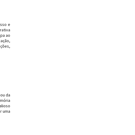
isso e
rativa
apa ao
cação,
ações,
pou da
emória
alioso
or uma