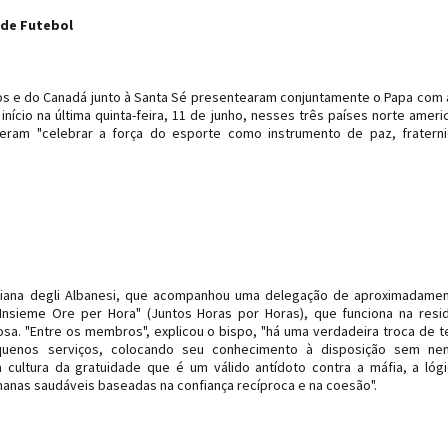
 de Futebol
s e do Canadá junto à Santa Sé presentearam conjuntamente o Papa com 
nício na última quinta-feira, 11 de junho, nesses três países norte ameri
eram "celebrar a força do esporte como instrumento de paz, fratern
 Piana degli Albanesi, que acompanhou uma delegação de aproximadame
sieme Ore per Hora" (Juntos Horas por Horas), que funciona na resi
sa. "Entre os membros", explicou o bispo, "há uma verdadeira troca de 
enos serviços, colocando seu conhecimento à disposição sem ne
ultura da gratuidade que é um válido antídoto contra a máfia, a lóg
manas saudáveis ​​baseadas na confiança recíproca e na coesão".