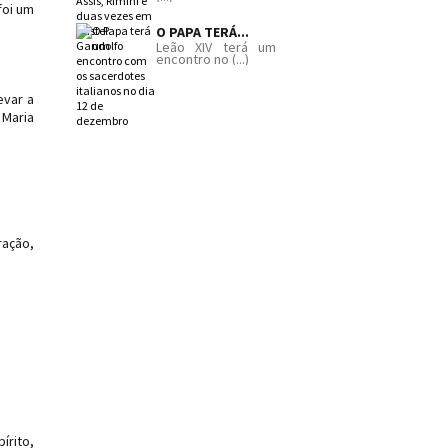
foi um
O PAPA TERÁ...
Leão XIV terá um
encontro no (...)
evar a
 Maria
ração,
írito,