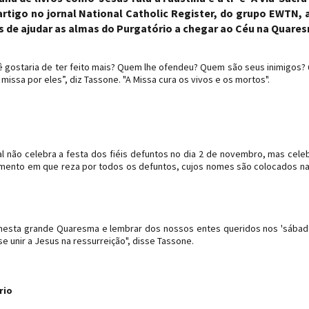
rtigo no jornal National Catholic Register, do grupo EWTN, 
as de ajudar as almas do Purgatório a chegar ao Céu na Quare
ê gostaria de ter feito mais? Quem lhe ofendeu? Quem são seus inimigos
missa por eles”, diz Tassone. "A Missa cura os vivos e os mortos".
ntal não celebra a festa dos fiéis defuntos no dia 2 de novembro, mas cele
ento em que reza por todos os defuntos, cujos nomes são colocados na 
s nesta grande Quaresma e lembrar dos nossos entes queridos nos 'sába
 unir a Jesus na ressurreição", disse Tassone.
rio