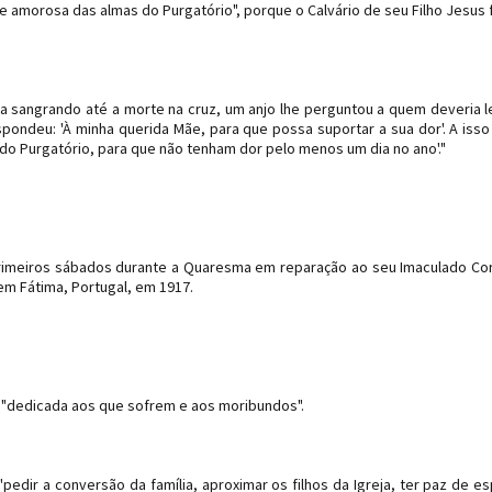
e amorosa das almas do Purgatório", porque o Calvário de seu Filho Jesus 
 sangrando até a morte na cruz, um anjo lhe perguntou a quem deveria l
pondeu: 'À minha querida Mãe, para que possa suportar a sua dor'. A isso
s do Purgatório, para que não tenham dor pelo menos um dia no ano'."
rimeiros sábados durante a Quaresma em reparação ao seu Imaculado Co
m Fátima, Portugal, em 1917.
, "dedicada aos que sofrem e aos moribundos".
dir a conversão da família, aproximar os filhos da Igreja, ter paz de esp