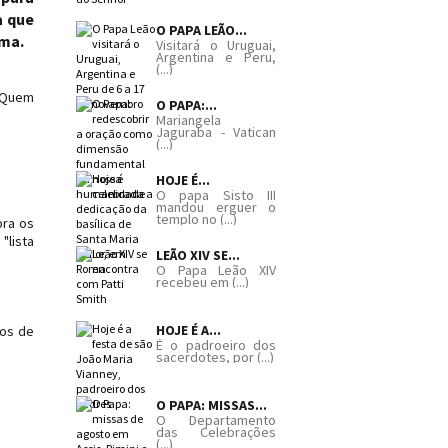
a que
O PAPA LEÃO...
sma.
Visitará o Uruguai,
Argentina e Peru,
(...)
? Quem
O PAPA:...
Mariangela
Jaguraba - Vatican
(...)
HOJE É...
O papa Sisto III
mandou erguer o
templo no (...)
bra os
"lista
LEÃO XIV SE...
O Papa Leão XIV
recebeu em (...)
HOJE É A...
dos de
É o padroeiro dos
sacerdotes, por (...)
O PAPA: MISSAS...
O Departamento
das Celebrações
(...)