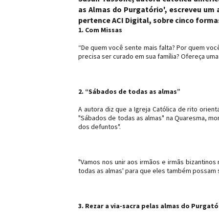
as Almas do Purgatório', escreveu um a
pertence ACI Digital, sobre cinco form
1. Com Missas
“De quem você sente mais falta? Por quem voc
precisa ser curado em sua família? Ofereça uma 
2. “Sábados de todas as almas”
A autora diz que a Igreja Católica de rito orie
"Sábados de todas as almas" na Quaresma, mom
dos defuntos".
"Vamos nos unir aos irmãos e irmãs bizantino
todas as almas' para que eles também possam se
3. Rezar a via-sacra pelas almas do Purgató