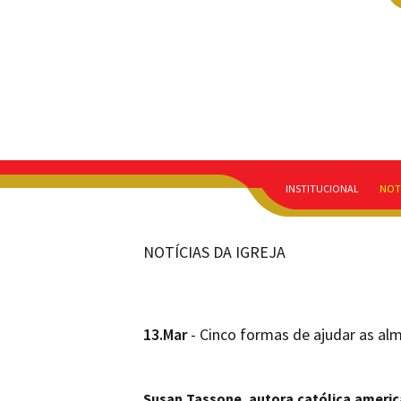
INSTITUCIONAL
NOT
NOTÍCIAS DA IGREJA
13.Mar
- Cinco formas de ajudar as al
Susan Tassone, autora católica american