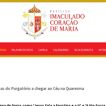
ÍCIAS
PALAVRA DE DEUS
CAPELA
CALENDÁRIO
SEJA DIZIMISTA
INTER
mas do Purgatório a chegar ao Céu na Quaresma
a de livros como 'Jesus fala a Faustina e a ti' e 'A Via-Sacra