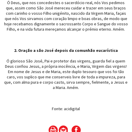
Ó Deus, que nos concedestes o sacerdócio real, nós Vos pedimos
que, assim como São José mereceu cuidar e trazer em seus braços
com carinho o vosso Filho unigénito, nascido da Virgem Maria, façais
que nós Vos sirvamos com coração limpo e boas obras, de modo que
hoje recebamos dignamente o sacrossanto Corpo e Sangue do vosso
Filho, e na vida futura mereçamos alcançar o prémio eterno. Amém.
2. Oração a são José depois da comunhão eucarística
Ó glorioso São José, Pai e protetor das virgens, guarda fiel a quem
Deus confiou Jesus, a própria inocência, e Maria, Virgem das virgens!
Em nome de Jesus e de Maria, este duplo tesouro que vos foi tão
caro, vos suplico que me conserveis livre de toda a impureza, para
que, com alma pura e corpo casto, sirva sempre, fielmente, a Jesus e
a Maria. Amém.
Fonte: acidigital