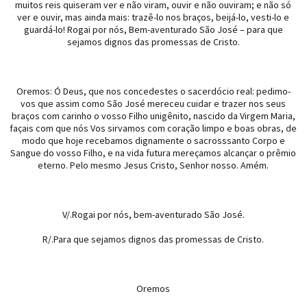
muitos reis quiseram ver e não viram, ouvir e não ouviram; e não só
ver e ouvir, mas ainda mais: trazê-lo nos braços, beijá-lo, vesti-lo e
guardá-lo! Rogai por nós, Bem-aventurado São José – para que
sejamos dignos das promessas de Cristo.
Oremos: Ó Deus, que nos concedestes o sacerdócio real: pedimo-
vos que assim como São José mereceu cuidar e trazer nos seus
braços com carinho o vosso Filho unigênito, nascido da Virgem Maria,
façais com que nós Vos sirvamos com coração limpo e boas obras, de
modo que hoje recebamos dignamente o sacrosssanto Corpo e
Sangue do vosso Filho, e na vida futura mereçamos alcançar o prêmio
eterno. Pelo mesmo Jesus Cristo, Senhor nosso. Amém.
V/.Rogai por nós, bem-aventurado São José.
R/.Para que sejamos dignos das promessas de Cristo.
Oremos