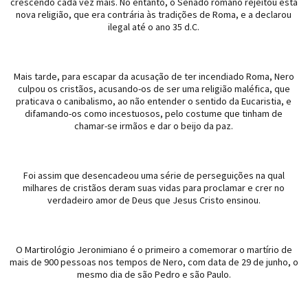
crescendo cada vez mais. No entanto, o Senado romano rejeitou esta
nova religião, que era contrária às tradições de Roma, e a declarou
ilegal até o ano 35 d.C.
Mais tarde, para escapar da acusação de ter incendiado Roma, Nero
culpou os cristãos, acusando-os de ser uma religião maléfica, que
praticava o canibalismo, ao não entender o sentido da Eucaristia, e
difamando-os como incestuosos, pelo costume que tinham de
chamar-se irmãos e dar o beijo da paz.
Foi assim que desencadeou uma série de perseguições na qual
milhares de cristãos deram suas vidas para proclamar e crer no
verdadeiro amor de Deus que Jesus Cristo ensinou.
O Martirológio Jeronimiano é o primeiro a comemorar o martírio de
mais de 900 pessoas nos tempos de Nero, com data de 29 de junho, o
mesmo dia de são Pedro e são Paulo.