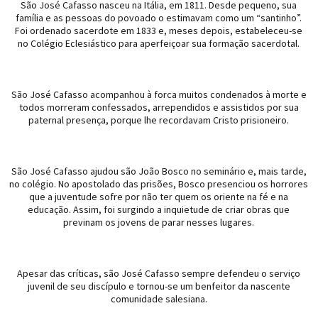
São José Cafasso nasceu na Itália, em 1811. Desde pequeno, sua
família e as pessoas do povoado o estimavam como um “santinho”.
Foi ordenado sacerdote em 1833 e, meses depois, estabeleceu-se
no Colégio Eclesiástico para aperfeiçoar sua formação sacerdotal.
São José Cafasso acompanhou à forca muitos condenados à morte e
todos morreram confessados, arrependidos e assistidos por sua
paternal presença, porque lhe recordavam Cristo prisioneiro.
São José Cafasso ajudou são João Bosco no seminário e, mais tarde,
no colégio. No apostolado das prisões, Bosco presenciou os horrores
que a juventude sofre por não ter quem os oriente na fé e na
educação. Assim, foi surgindo a inquietude de criar obras que
previnam os jovens de parar nesses lugares.
Apesar das críticas, são José Cafasso sempre defendeu o serviço
juvenil de seu discípulo e tornou-se um benfeitor da nascente
comunidade salesiana.