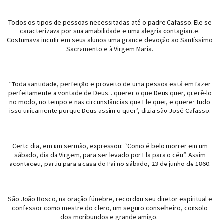
Todos os tipos de pessoas necessitadas até o padre Cafasso. Ele se
caracterizava por sua amabilidade e uma alegria contagiante.
Costumava incutir em seus alunos uma grande devoção ao Santíssimo
Sacramento e à Virgem Maria.
“Toda santidade, perfeição e proveito de uma pessoa está em fazer
perfeitamente a vontade de Deus... querer o que Deus quer, querê-lo
no modo, no tempo e nas circunstâncias que Ele quer, e querer tudo
isso unicamente porque Deus assim o quer”, dizia são José Cafasso.
Certo dia, em um sermão, expressou: “Como é belo morrer em um
sábado, dia da Virgem, para ser levado por Ela para o céu”. Assim
aconteceu, partiu para a casa do Pai no sábado, 23 de junho de 1860.
São João Bosco, na oração fúnebre, recordou seu diretor espiritual e
confessor como mestre do clero, um seguro conselheiro, consolo
dos moribundos e grande amigo.