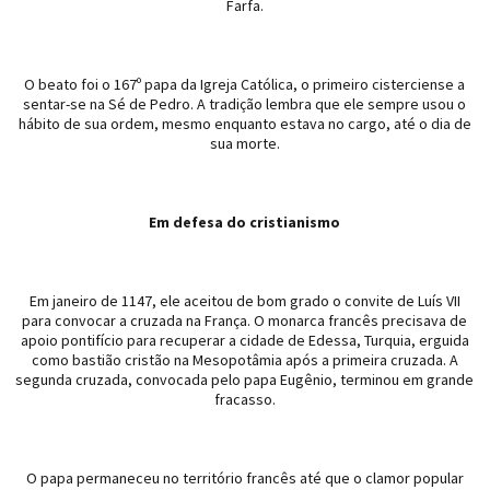
Farfa.
O beato foi o 167º papa da Igreja Católica, o primeiro cisterciense a
sentar-se na Sé de Pedro. A tradição lembra que ele sempre usou o
hábito de sua ordem, mesmo enquanto estava no cargo, até o dia de
sua morte.
Em defesa do cristianismo
Em janeiro de 1147, ele aceitou de bom grado o convite de Luís VII
para convocar a cruzada na França. O monarca francês precisava de
apoio pontifício para recuperar a cidade de Edessa, Turquia, erguida
como bastião cristão na Mesopotâmia após a primeira cruzada. A
segunda cruzada, convocada pelo papa Eugênio, terminou em grande
fracasso.
O papa permaneceu no território francês até que o clamor popular