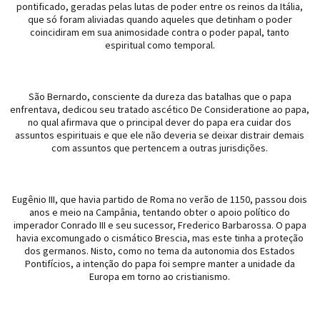
pontificado, geradas pelas lutas de poder entre os reinos da Itália,
que só foram aliviadas quando aqueles que detinham o poder
coincidiram em sua animosidade contra o poder papal, tanto
espiritual como temporal.
São Bernardo, consciente da dureza das batalhas que o papa
enfrentava, dedicou seu tratado ascético De Consideratione ao papa,
no qual afirmava que o principal dever do papa era cuidar dos
assuntos espirituais e que ele não deveria se deixar distrair demais
com assuntos que pertencem a outras jurisdições.
Eugênio III, que havia partido de Roma no verão de 1150, passou dois
anos e meio na Campânia, tentando obter o apoio político do
imperador Conrado III e seu sucessor, Frederico Barbarossa. O papa
havia excomungado o cismático Brescia, mas este tinha a proteção
dos germanos. Nisto, como no tema da autonomia dos Estados
Pontifícios, a intenção do papa foi sempre manter a unidade da
Europa em torno ao cristianismo.