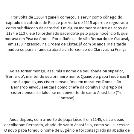
Por volta de 1106 Paganelli começou a servir como cônego do
capítulo da catedral de Pisa, e por volta de 1115 aparece registrado
como subdiácono da catedral. Em algum momento entre os anos de
1134 e 1137, ele foi ordenado sacerdote pelo papa Inocêncio II, que
morava em Pisa na época. Por influência de são Bernardo de Claraval,
em 1138 ingressou na Ordem de Cister, já com 50 anos. Mais tarde
mudou-se para a famosa abadia cisterciense de Claraval, na França.
Ao se tornar monge, assumiu o nome de seu abade ou superior,
"Bernardo", mantendo seu primeiro nome. Quando o papa Inocêncio II
pediu que alguns cistercienses fossem morar em Roma, são
Bernardo enviou seu xará como chefe da comitiva. O grupo de
cistercienses instalou-se no convento de santo Anastásio (Tre
Fontane).
Anos depois, com a morte do papa Lúcio II em 1145, os cardeais
escolheram Bernardo, abade de santo Anastásio, como seu sucessor.
O novo papa tomou o nome de Eugênio e foi consagrado na abadia de