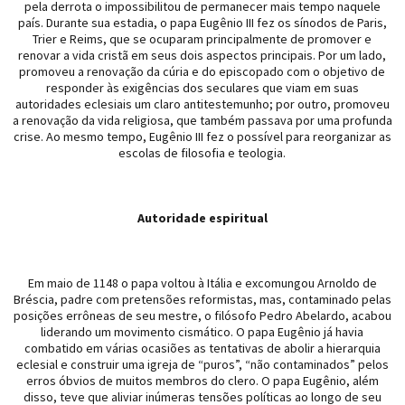
pela derrota o impossibilitou de permanecer mais tempo naquele
país. Durante sua estadia, o papa Eugênio III fez os sínodos de Paris,
Trier e Reims, que se ocuparam principalmente de promover e
renovar a vida cristã em seus dois aspectos principais. Por um lado,
promoveu a renovação da cúria e do episcopado com o objetivo de
responder às exigências dos seculares que viam em suas
autoridades eclesiais um claro antitestemunho; por outro, promoveu
a renovação da vida religiosa, que também passava por uma profunda
crise. Ao mesmo tempo, Eugênio III fez o possível para reorganizar as
escolas de filosofia e teologia.
Autoridade espiritual
Em maio de 1148 o papa voltou à Itália e excomungou Arnoldo de
Bréscia, padre com pretensões reformistas, mas, contaminado pelas
posições errôneas de seu mestre, o filósofo Pedro Abelardo, acabou
liderando um movimento cismático. O papa Eugênio já havia
combatido em várias ocasiões as tentativas de abolir a hierarquia
eclesial e construir uma igreja de “puros”, “não contaminados” pelos
erros óbvios de muitos membros do clero. O papa Eugênio, além
disso, teve que aliviar inúmeras tensões políticas ao longo de seu