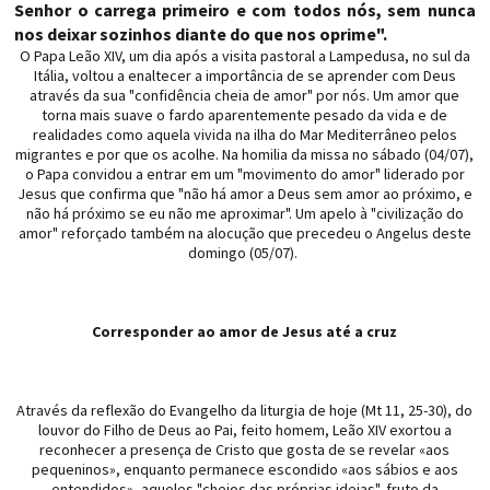
Senhor o carrega primeiro e com todos nós, sem nunca
nos deixar sozinhos diante do que nos oprime".
O Papa Leão XIV, um dia após a visita pastoral a Lampedusa, no sul da
Itália, voltou a enaltecer a importância de se aprender com Deus
através da sua "confidência cheia de amor" por nós. Um amor que
torna mais suave o fardo aparentemente pesado da vida e de
realidades como aquela vivida na ilha do Mar Mediterrâneo pelos
migrantes e por que os acolhe. Na homilia da missa no sábado (04/07),
o Papa convidou a entrar em um "movimento do amor" liderado por
Jesus que confirma que "não há amor a Deus sem amor ao próximo, e
não há próximo se eu não me aproximar". Um apelo à "civilização do
amor" reforçado também na alocução que precedeu o Angelus deste
domingo (05/07).
Corresponder ao amor de Jesus até a cruz
Através da reflexão do Evangelho da liturgia de hoje (Mt 11, 25-30), do
louvor do Filho de Deus ao Pai, feito homem, Leão XIV exortou a
reconhecer a presença de Cristo que gosta de se revelar «aos
pequeninos», enquanto permanece escondido «aos sábios e aos
entendidos», aqueles "cheios das próprias ideias", fruto da