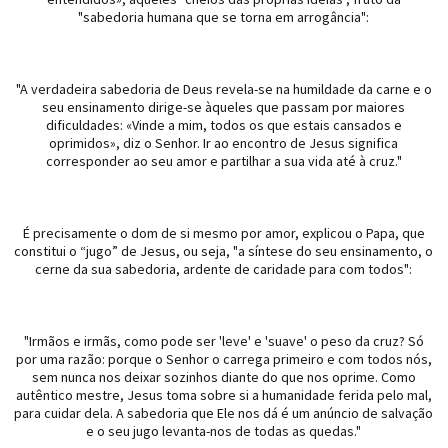
"sabedoria humana que se torna em arrogância":
"A verdadeira sabedoria de Deus revela-se na humildade da carne e o
seu ensinamento dirige-se àqueles que passam por maiores
dificuldades: «Vinde a mim, todos os que estais cansados e
oprimidos», diz o Senhor. Ir ao encontro de Jesus significa
corresponder ao seu amor e partilhar a sua vida até à cruz."
É precisamente o dom de si mesmo por amor, explicou o Papa, que
constitui o “jugo” de Jesus, ou seja, "a síntese do seu ensinamento, o
cerne da sua sabedoria, ardente de caridade para com todos":
"Irmãos e irmãs, como pode ser 'leve' e 'suave' o peso da cruz? Só
por uma razão: porque o Senhor o carrega primeiro e com todos nós,
sem nunca nos deixar sozinhos diante do que nos oprime. Como
autêntico mestre, Jesus toma sobre si a humanidade ferida pelo mal,
para cuidar dela. A sabedoria que Ele nos dá é um anúncio de salvação
e o seu jugo levanta-nos de todas as quedas."