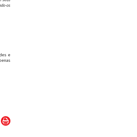
ndo-os
ades e
apenas