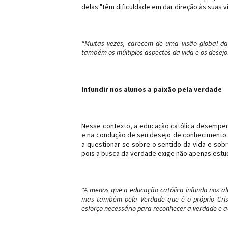
delas "têm dificuldade em dar direção às suas v
“Muitas vezes, carecem de uma visão global d
também os múltiplos aspectos da vida e os desej
Infundir nos alunos a paixão pela verdade
Nesse contexto, a educação católica desempenh
e na condução de seu desejo de conhecimento. O
a questionar-se sobre o sentido da vida e sob
pois a busca da verdade exige não apenas es
“A menos que a educação católica infunda nos al
mas também pela Verdade que é o próprio Crist
esforço necessário para reconhecer a verdade e a