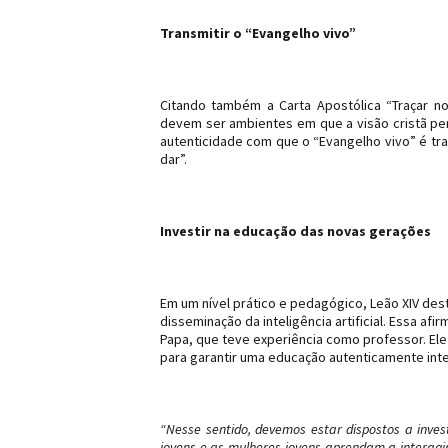
Transmitir o “Evangelho vivo”
Citando também a Carta Apostólica “Traçar no
devem ser ambientes em que a visão cristã perm
autenticidade com que o “Evangelho vivo” é tra
dar”.
Investir na educação das novas gerações
Em um nível prático e pedagógico, Leão XIV des
disseminação da inteligência artificial. Essa a
Papa, que teve experiência como professor. El
para garantir uma educação autenticamente int
“Nesse sentido, devemos estar dispostos a inve
jovens e as mulheres jovens aprendam a interag