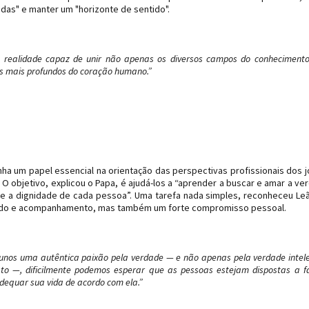
idas" e manter um "horizonte de sentido".
a realidade capaz de unir não apenas os diversos campos do conheciment
os mais profundos do coração humano.”
a um papel essencial na orientação das perspectivas profissionais dos 
 objetivo, explicou o Papa, é ajudá-los a “aprender a buscar e amar a ve
re a dignidade de cada pessoa”. Uma tarefa nada simples, reconheceu Leã
tudo e acompanhamento, mas também um forte compromisso pessoal.
unos uma autêntica paixão pela verdade — e não apenas pela verdade intele
o —, dificilmente podemos esperar que as pessoas estejam dispostas a f
dequar sua vida de acordo com ela.”