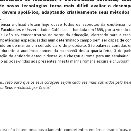
e novas tecnologias torna mais difícil avaliar o desem
 devem apoiá-los, adaptando criativamente seus métodos
.
ência artificial afetam hoje quase todos os aspectos da existência h
 Faculdades e Universidades Católicas — fundada em 1899, porta-voz do 
pa Leão XIV concentrou-se no setor da educação, alertando para a cre
 competências especializadas num determinado campo sem ser capaz de co
do ou de manter um sentido claro de propósito. São palavras contidas 
da durante a audiência concedida na manhã desta quarta-feira, 3 de jun
egação da entidade estadunidense que chegou a Roma para um seminário. 
dando as boas-vindas aos presentes “nesta manhã romana escura e chuvosa”.
al, rezo para que os seus corações sejam cada vez mais cativados pela bel
r Deus e redimida por Cristo.”
embora não faltem pessoas altamente competentes em áreas específicas, 