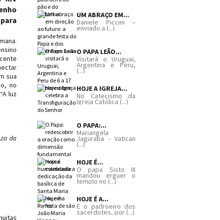
penho
UM ABRAÇO EM...
 para
Daniele Piccini –
enviado a (...)
umana.
ensino
O PAPA LEÃO...
scente
Visitará o Uruguai,
Argentina e Peru,
nectar
(...)
em sua
ho, no
HOJE A IGREJA...
“A luz
No Catecismo da
Igreja Católica (...)
O PAPA:...
Mariangela
eza da
Jaguraba - Vatican
(...)
HOJE É...
O papa Sisto III
mandou erguer o
templo no (...)
HOJE É A...
É o padroeiro dos
sacerdotes, por (...)
muitas