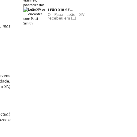
LEÃO XIV SE...
O Papa Leão XIV
recebeu em (...)
o, mas
jovens
rdade,
o XIV,
ctual,
azer o