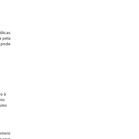
ólicas
a pela
e pode
do à
rio
sino
homens
m seus