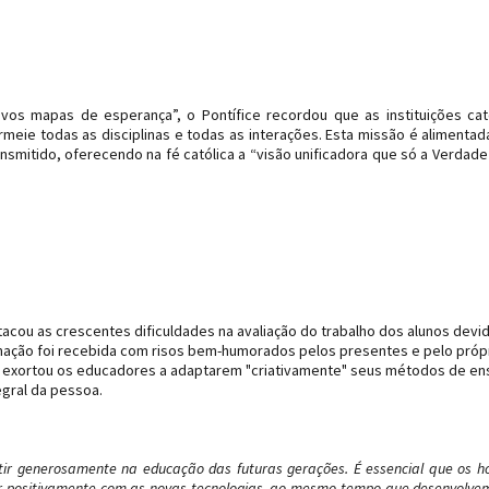
vos mapas de esperança”, o Pontífice recordou que as instituições cat
eie todas as disciplinas e todas as interações. Esta missão é alimentad
nsmitido, oferecendo na fé católica a “visão unificadora que só a Verdad
tacou as crescentes dificuldades na avaliação do trabalho dos alunos devi
firmação foi recebida com risos bem-humorados pelos presentes e pelo próp
e exortou os educadores a adaptarem "criativamente" seus métodos de en
egral da pessoa.
stir generosamente na educação das futuras gerações. É essencial que os 
ir positivamente com as novas tecnologias, ao mesmo tempo que desenvolve