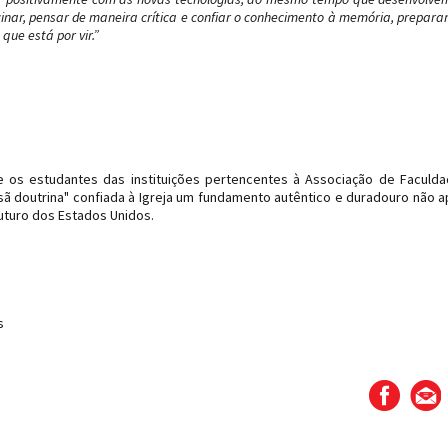
inar, pensar de maneira crítica e confiar o conhecimento à memória, prepara
ue está por vir.”
e os estudantes das instituições pertencentes à Associação de Faculd
sã doutrina" confiada à Igreja um fundamento autêntico e duradouro não 
uturo dos Estados Unidos.
s