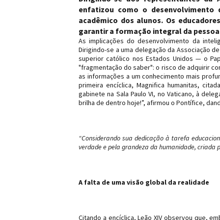
enfatizou como o desenvolvimento d
acadêmico dos alunos. Os educadores
garantir a formação integral da pessoa
As implicações do desenvolvimento da intelig
Dirigindo-se a uma delegação da Associação de
superior católico nos Estados Unidos — o Pa
"fragmentação do saber": o risco de adquirir
as informações a um conhecimento mais profun
primeira encíclica, Magnifica humanitas, cita
gabinete na Sala Paulo VI, no Vaticano, à del
brilha de dentro hoje!”, afirmou o Pontífice, 
“Considerando sua dedicação à tarefa educacion
verdade e pela grandeza da humanidade, criada po
A falta de uma visão global da realidade
Citando a encíclica, Leão XIV observou que, 