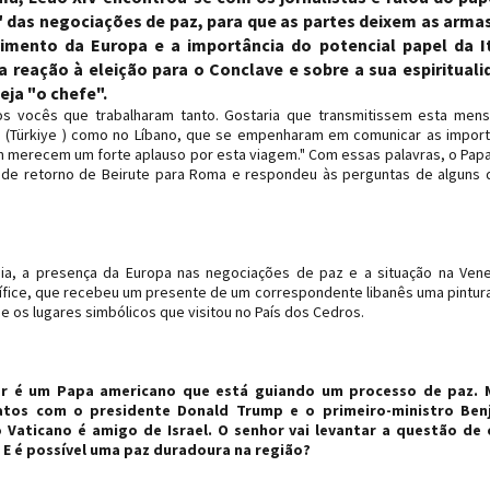
" das negociações de paz, para que as partes deixem as arma
imento da Europa e a importância do potencial papel da It
reação à eleição para o Conclave e sobre a sua espirituali
eja "o chefe".
os vocês que trabalharam tanto. Gostaria que transmitissem esta me
ia (Türkiye ) como no Líbano, que se empenharam em comunicar as impor
merecem um forte aplauso por esta viagem." Com essas palavras, o Pap
o de retorno de Beirute para Roma e respondeu às perguntas de alguns 
nia, a presença da Europa nas negociações de paz e a situação na Ven
fice, que recebeu um presente de um correspondente libanês uma pintura
 e os lugares simbólicos que visitou no País dos Cedros.
hor é um Papa americano que está guiando um processo de paz. 
atos com o presidente Donald Trump e o primeiro-ministro Ben
o Vaticano é amigo de Israel. O senhor vai levantar a questão de
? E é possível uma paz duradoura na região?