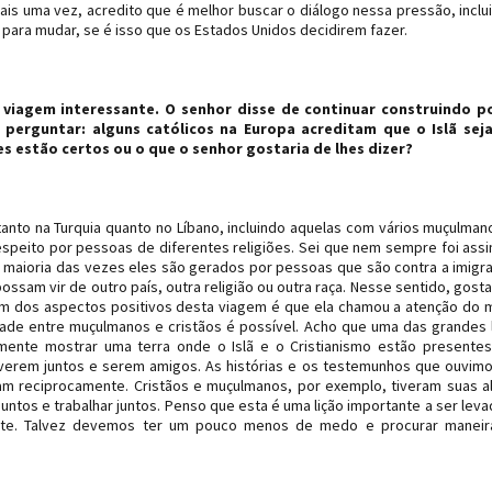
Mais uma vez, acredito que é melhor buscar o diálogo nessa pressão, inclu
ara mudar, se é isso que os Estados Unidos decidirem fazer.
a viagem interessante. O senhor disse de continuar construindo p
 perguntar: alguns católicos na Europa acreditam que o Islã sej
es estão certos ou o que o senhor gostaria de lhes dizer?
tanto na Turquia quanto no Líbano, incluindo aquelas com vários muçulman
peito por pessoas de diferentes religiões. Sei que nem sempre foi assi
 maioria das vezes eles são gerados por pessoas que são contra a imigr
sam vir de outro país, outra religião ou outra raça. Nesse sentido, gosta
 Um dos aspectos positivos desta viagem é que ela chamou a atenção do
zade entre muçulmanos e cristãos é possível. Acho que uma das grandes 
ente mostrar uma terra onde o Islã e o Cristianismo estão presente
viverem juntos e serem amigos. As histórias e os testemunhos que ouvim
am reciprocamente. Cristãos e muçulmanos, por exemplo, tiveram suas a
ntos e trabalhar juntos. Penso que esta é uma lição importante a ser lev
rte. Talvez devemos ter um pouco menos de medo e procurar maneir