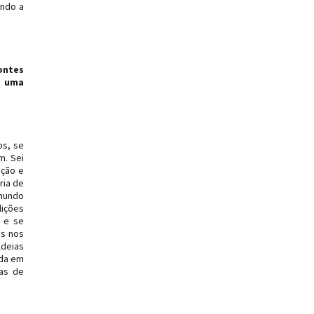
indo a
ontes
a uma
os, se
m. Sei
ação e
ria de
 mundo
lições
s e se
os nos
ldeias
ada em
as de