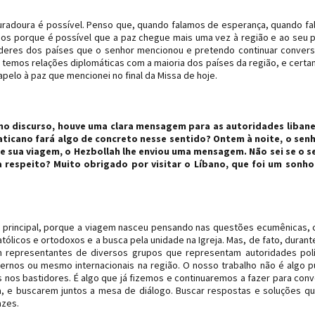
duradoura é possível. Penso que, quando falamos de esperança, quando f
os porque é possível que a paz chegue mais uma vez à região e ao seu p
 líderes dos países que o senhor mencionou e pretendo continuar conver
temos relações diplomáticas com a maioria dos países da região, e cert
apelo à paz que mencionei no final da Missa de hoje.
imo discurso, houve uma clara mensagem para as autoridades libane
Vaticano fará algo de concreto nesse sentido? Ontem à noite, o sen
de sua viagem, o Hezbollah lhe enviou uma mensagem. Não sei se o s
 a respeito? Muito obrigado por visitar o Líbano, que foi um sonho
 principal, porque a viagem nasceu pensando nas questões ecumênicas,
tólicos e ortodoxos e a busca pela unidade na Igreja. Mas, de fato, durant
representantes de diversos grupos que representam autoridades polí
ernos ou mesmo internacionais na região. O nosso trabalho não é algo p
 nos bastidores. É algo que já fizemos e continuaremos a fazer para con
a, e buscarem juntos a mesa de diálogo. Buscar respostas e soluções q
azes.