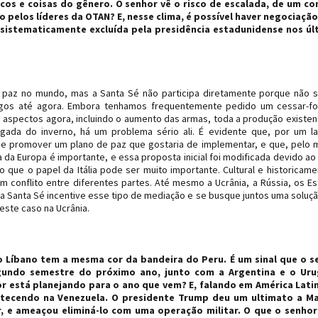
cos e coisas do gênero. O senhor vê o risco de escalada, de um con
pelos líderes da OTAN? E, nesse clima, é possível haver negociação
 sistematicamente excluída pela presidência estadunidense nos úl
 paz no mundo, mas a Santa Sé não participa diretamente porque não
os até agora. Embora tenhamos frequentemente pedido um cessar-fo
 aspectos agora, incluindo o aumento das armas, toda a produção existen
gada do inverno, há um problema sério ali. É evidente que, por um l
e promover um plano de paz que gostaria de implementar, e que, pelo
ça da Europa é importante, e essa proposta inicial foi modificada devido ao
que o papel da Itália pode ser muito importante. Cultural e historicame
um conflito entre diferentes partes. Até mesmo a Ucrânia, a Rússia, os E
e a Santa Sé incentive esse tipo de mediação e se busque juntos uma soluç
este caso na Ucrânia.
do Líbano tem a mesma cor da bandeira do Peru. É um sinal que o s
gundo semestre do próximo ano, junto com a Argentina e o Uru
or está planejando para o ano que vem? E, falando em América Latin
ntecendo na Venezuela. O presidente Trump deu um ultimato a M
r, e ameaçou eliminá-lo com uma operação militar. O que o senhor