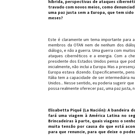
híbrida, perspectivas de ataques cibernéti
travado com novos meios, como denunciado 
uma paz justa sem a Europa, que tem sido
meses?
Este é claramente um tema importante para a
membros da OTAN nem de nenhum dos diálog
diálogo, e não a guerra. Uma guerra com muitos
ataques cibernéticos e a energia. Com a che
presidente dos Estados Unidos pensa que pod
inicialmente, não inclui a Europa. Mas a presen
Europa estava dizendo. Especificamente, penso 
Itália tem a capacidade de ser intermediária n
Unidos... Nesse sentido, eu poderia sugerir qu
possa realmente oferecer paz, uma paz justa, n
Elisabetta Piqué (La Nación): A bandeira 
fará uma viagem à América Latina no se
Brincadeiras à parte, quais viagens o senh
muita tensão por causa do que está aco
para que renuncie, para que deixe o pode