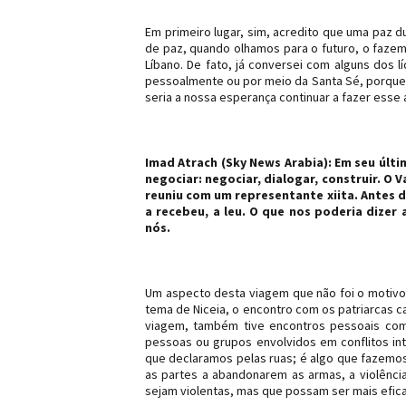
Em primeiro lugar, sim, acredito que uma paz 
de paz, quando olhamos para o futuro, o fazem
Líbano. De fato, já conversei com alguns dos
pessoalmente ou por meio da Santa Sé, porque 
seria a nossa esperança continuar a fazer esse 
Imad Atrach (Sky News Arabia): Em seu últ
negociar: negociar, dialogar, construir. O 
reuniu com um representante xiita. Antes 
a recebeu, a leu. O que nos poderia dizer
nós.
Um aspecto desta viagem que não foi o motivo
tema de Niceia, o encontro com os patriarcas ca
viagem, também tive encontros pessoais com 
pessoas ou grupos envolvidos em conflitos int
que declaramos pelas ruas; é algo que fazemos
as partes a abandonarem as armas, a violênci
sejam violentas, mas que possam ser mais efic