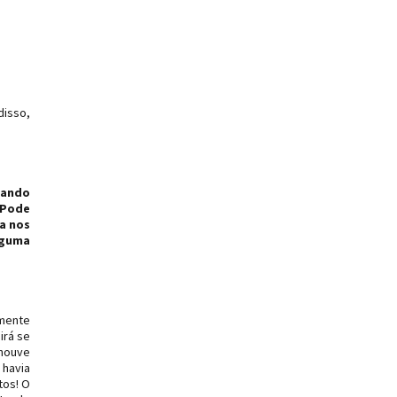
disso,
uando
 Pode
ca nos
lguma
amente
irá se
 houve
 havia
tos! O