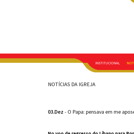
INSTITUCIONAL
NOT
NOTÍCIAS DA IGREJA
03.Dez
- O Papa: pensava em me apose
No voo de regresso do Líbano para Rom