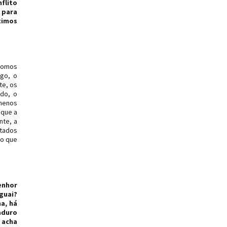
flito
 para
timos
 somos
go, o
te, os
ado, o
 menos
 que a
nte, a
stados
ão que
enhor
guai?
a, há
aduro
 acha