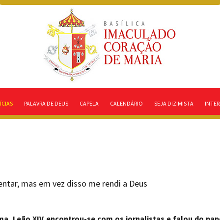
ÍCIAS
PALAVRA DE DEUS
CAPELA
CALENDÁRIO
SEJA DIZIMISTA
INTER
ntar, mas em vez disso me rendi a Deus
a, Leão XIV encontrou-se com os jornalistas e falou do pap