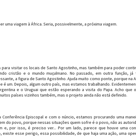
er uma viagem à África. Seria, possivelmente, a próxima viagem.
ia para visitar os locais de Santo Agostinho, mas também para poder conti
ndo cristão e o mundo muçulmano. No passado, em outra função, já t
essante, a figura de Santo Agostinho. Ajuda muito como ponte, porque na A
sse é um. Depois, algum outro país, mas estamos trabalhando. Evidentemen
 Argentina e o Uruguai que estão esperando a visita do Papa. Acho que 
itos países vizinhos também, mas o projeto ainda não está definido.
da Conferência Episcopal e com o núncio, estamos procurando uma mane
bem do povo, porque nessas situações quem sofre é o povo, não as autori
e, por isso, é preciso ver... Por um lado, parece que houve uma co
o, existe esse perigo, essa possibilidade, de que haja uma ação, uma ope