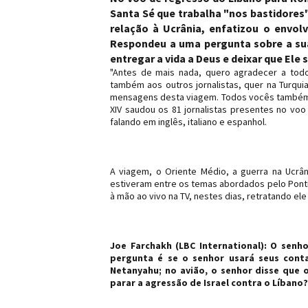
Santa Sé que trabalha "nos bastidores
relação à Ucrânia, enfatizou o envolv
Respondeu a uma pergunta sobre a sua 
entregar a vida a Deus e deixar que Ele s
"Antes de mais nada, quero agradecer a tod
também aos outros jornalistas, quer na Turqu
mensagens desta viagem. Todos vocês também 
XIV saudou os 81 jornalistas presentes no vo
falando em inglês, italiano e espanhol.
A viagem, o Oriente Médio, a guerra na Ucrâ
estiveram entre os temas abordados pelo Pontí
à mão ao vivo na TV, nestes dias, retratando ele
Joe Farchakh (LBC International): O sen
pergunta é se o senhor usará seus cont
Netanyahu; no avião, o senhor disse que 
parar a agressão de Israel contra o Líbano