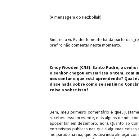
(A mensagem do Hezbollah)
Sim, eu a vi. Evidentemente há da parte da Ig
prefiro não comentar neste momento.
Cindy Wooden (CNS): Santo Padre, o senhor
o senhor chegou em Harissa ontem, com um
nos contar o que está aprendendo? Qual é a 
disse nada sobre como se sentiu no Concla
coisa a sobre isso?
Bem, meu primeiro comentário é que, justam
recebeu esse presente, mas alguns de nós conti
aposentar em dezembro, ndr.). Quanto ao Conc
entrevistas públicas nas quais algumas coisas f
me parado na rua, que estava indo almoçar com 