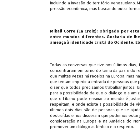
incluindo a invasão do território venezuelano. 
pressão econômica, mas buscando outra forma p
Mikail Corre (La Croix): Obrigado por est
entre mundos diferentes. Gostaria de lhe
ameaça à identidade cristã do Ocidente. El
Todas as conversas que tive nos últimos dias, 
concentraram em torno do tema da paz e do res
que muitas vezes há receios na Europa, mas na
que tentam impedir a entrada de pessoas que pos
dizer que todos precisamos trabalhar juntos.
para a possibilidade de que o diálogo e a ami
que o Líbano pode ensinar ao mundo é justam
respeitam, e onde existe a possibilidade de 
últimos dois dias são de pessoas que se ajud
destruídas e nos disseram que podemos estar ju
consideração na Europa e na América do No
promover um diálogo autêntico e o respeito.