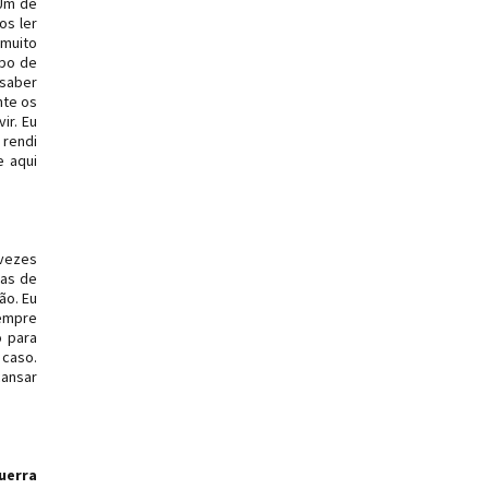
 Um de
os ler
 muito
ipo de
 saber
nte os
ir. Eu
 rendi
e aqui
 vezes
ias de
ão. Eu
sempre
o para
 caso.
cansar
uerra