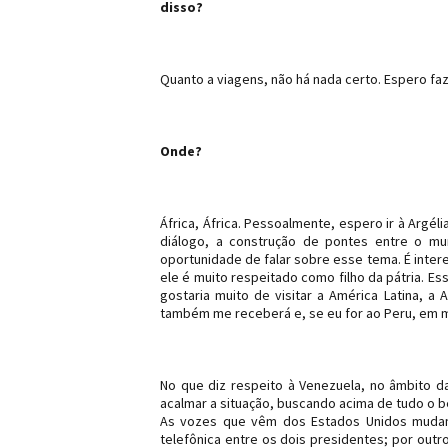
disso?
Quanto a viagens, não há nada certo. Espero faz
Onde?
África, África. Pessoalmente, espero ir à Argél
diálogo, a construção de pontes entre o mu
oportunidade de falar sobre esse tema. É inter
ele é muito respeitado como filho da pátria. E
gostaria muito de visitar a América Latina, a
também me receberá e, se eu for ao Peru, em mu
No que diz respeito à Venezuela, no âmbito 
acalmar a situação, buscando acima de tudo o 
As vozes que vêm dos Estados Unidos mudam 
telefônica entre os dois presidentes; por outr