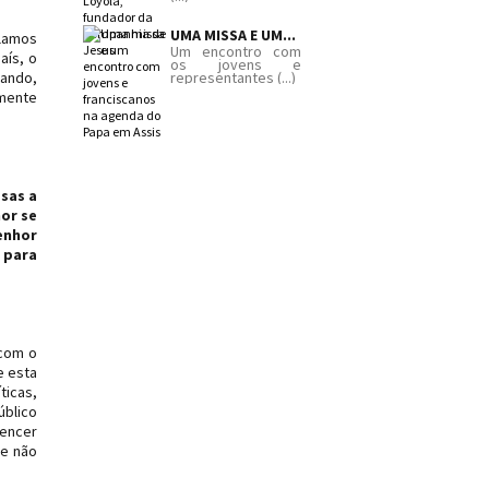
UMA MISSA E UM...
alamos
Um encontro com
aís, o
os jovens e
sando,
representantes (...)
amente
sas a
hor se
enhor
 para
 com o
e esta
ticas,
úblico
vencer
ue não