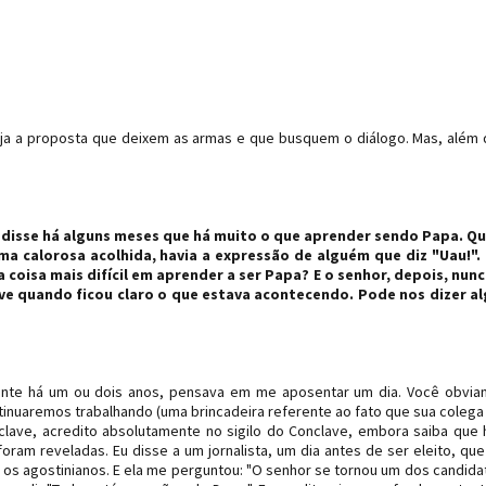
reja a proposta que deixem as armas e que busquem o diálogo. Mas, além 
 disse há alguns meses que há muito o que aprender sendo Papa. Q
a calorosa acolhida, havia a expressão de alguém que diz "Uau!".
coisa mais difícil em aprender a ser Papa? E o senhor, depois, nun
ve quando ficou claro o que estava acontecendo. Pode nos dizer a
ente há um ou dois anos, pensava em me aposentar um dia. Você obvi
nuaremos trabalhando (uma brincadeira referente ao fato que sua colega 
lave, acredito absolutamente no sigilo do Conclave, embora saiba que
oram reveladas. Eu disse a um jornalista, um dia antes de ser eleito, que
os agostinianos. E ela me perguntou: "O senhor se tornou um dos candida