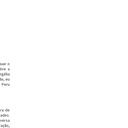
nuar o
ive a
rgélia
te, eu
o Peru
ira de
dades.
nversa
ração,