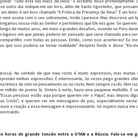
pondi: "Tudo está nas mãos de Deus." E acredito nisso profundamente.
sse outro dia: indique-me um livro, além de Santo Agostinho, que possam
um deles é um livro chamado "A Prática da Presença de Deus". É um livro
ue nem assina com o seu sobrenome, Irmão Laurence. Mas descreve um t
tregamos nossa vida ao Senhor e permitimos que Ele nos guie. Se querem
 longo de muitos anos, em meio a grandes desafios, vivendo no Peru dura
 lugares em que jamais poderia ter pensado que seria chamado para serv
ompartilho com todas as pessoas. Então, como isso aconteceu? Eu me
 que isso poderia se tornar realidade". Respirei fundo e disse: "Eis-m
rissa). No sentido de que meu rosto é muito expressivo, mas muitas
terpretam minhas expressões. É interessante, às vezes pego grandes ide
a leitura de mim no pensamento ou no rosto. Nem sempre vocês têm raz
um milhão de jovens lá. Ontem à noite, havia uma pequena multidão. É 
Essas pessoas estão aqui porque querem ver o Papa", mas depois dig
us Cristo", e querem ver um mensageiro de paz, especialmente neste
e ouvir a reação a essa mensagem é impressionante. Só espero nunca me 
monstrando.
São horas de grande tensão entre a OTAN e a Rússia. Fala-se em g