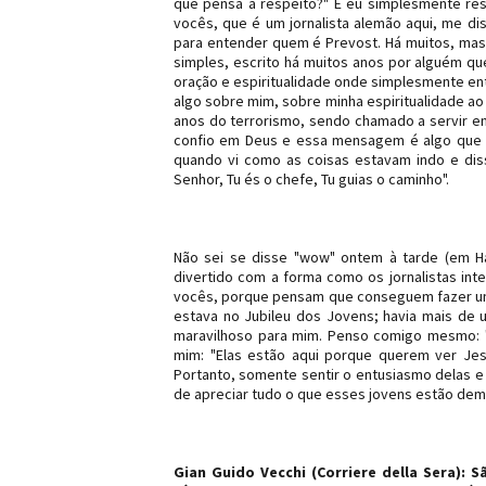
que pensa a respeito?" E eu simplesmente res
vocês, que é um jornalista alemão aqui, me di
para entender quem é Prevost. Há muitos, mas 
simples, escrito há muitos anos por alguém q
oração e espiritualidade onde simplesmente en
algo sobre mim, sobre minha espiritualidade ao
anos do terrorismo, sendo chamado a servir em
confio em Deus e essa mensagem é algo que c
quando vi como as coisas estavam indo e disse
Senhor, Tu és o chefe, Tu guias o caminho".
Não sei se disse "wow" ontem à tarde (em Ha
divertido com a forma como os jornalistas in
vocês, porque pensam que conseguem fazer um
estava no Jubileu dos Jovens; havia mais de 
maravilhoso para mim. Penso comigo mesmo: "
mim: "Elas estão aqui porque querem ver Jes
Portanto, somente sentir o entusiasmo delas 
de apreciar tudo o que esses jovens estão de
Gian Guido Vecchi (Corriere della Sera): 