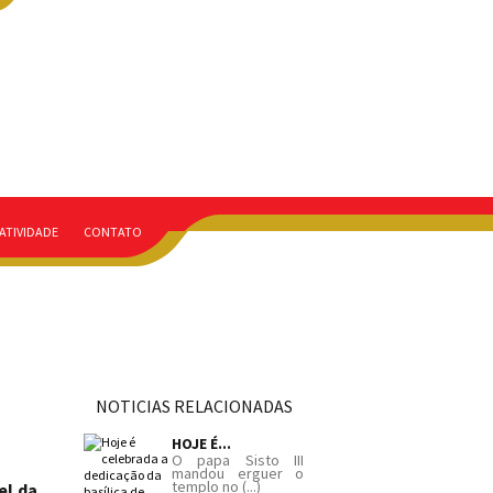
ATIVIDADE
CONTATO
NOTICIAS RELACIONADAS
HOJE É...
O papa Sisto III
mandou erguer o
templo no (...)
el da