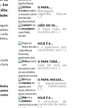
s. Em
O PAPA:...
ália.
Mariangela
Jaguraba - Vatican
dade:
(...)
nsagem
LEÃO XIV SE...
O Papa Leão XIV
tantes
recebeu em (...)
a Leão
deles,
HOJE É A...
É o padroeiro dos
sacerdotes, por (...)
ezuela
O PAPA TERÁ...
 feita
Leão XIV terá um
encontro no (...)
O PAPA: MISSAS...
O Departamento
Minha
das Celebrações
(...)
jamin
 como
HOJE É A...
O processo de
conversão de santo
(...)