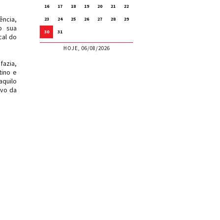
16
17
18
19
20
21
22
ência,
23
24
25
26
27
28
29
b sua
30
31
cal do
HOJE, 06/08/2026
fazia,
tino e
aquilo
ivo da