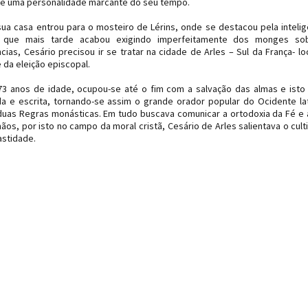
-se uma personalidade marcante do seu tempo.
ua casa entrou para o mosteiro de Lérins, onde se destacou pela intelig
a, que mais tarde acabou exigindo imperfeitamente dos monges so
ias, Cesário precisou ir se tratar na cidade de Arles – Sul da França- lo
da eleição episcopal.
73 anos de idade, ocupou-se até o fim com a salvação das almas e isto 
da e escrita, tornando-se assim o grande orador popular do Ocidente la
 duas Regras monásticas. Em tudo buscava comunicar a ortodoxia da Fé e 
mãos, por isto no campo da moral cristã, Cesário de Arles salientava o cult
astidade.