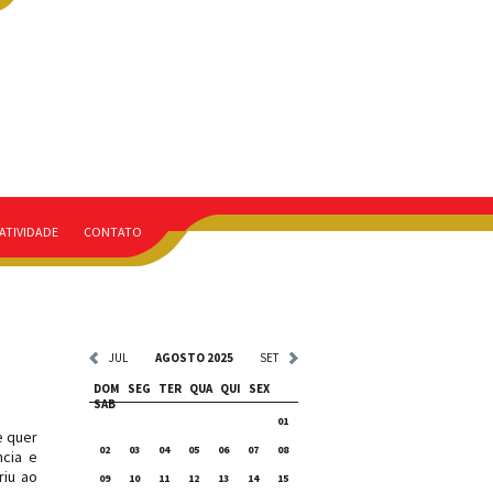
ATIVIDADE
CONTATO
JUL
AGOSTO 2025
SET
DOM
SEG
TER
QUA
QUI
SEX
SAB
01
e quer
02
03
04
05
06
07
08
ncia e
riu ao
09
10
11
12
13
14
15