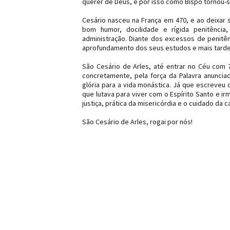
querer de Deus, e por isso como Bispo tornou
Cesário nasceu na França em 470, e ao deixar s
bom humor, docilidade e rígida penitênci
administração. Diante dos excessos de penitênc
aprofundamento dos seus estudos e mais tarde 
São Cesário de Arles, até entrar no Céu com 
concretamente, pela força da Palavra anuncia
glória para a vida monástica. Já que escreveu
que lutava para viver com o Espírito Santo e ir
justiça, prática da misericórdia e o cuidado da c
São Cesário de Arles, rogai por nós!