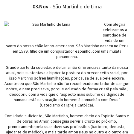
03.Nov
- São Martinho de Lima
Com alegria
celebramos a
santidade de
vida de um
santo do nosso chão latino-americano. São Martinho nasceu no Peru
em 1579, filho de um conquistador espanhol com uma mulata
panamenha.
Grande parte da sociedade de Lima não diferenciava tanto da nossa
atual, pois sustentava a hipócrita postura do preconceito racial, por
isso Martinho sofreu humilhações, por causa de sua pele escura.
Aconteceu que São Martinho não foi reconhecido portador de sangue
nobre, e nem precisava, porque educado de forma cristã pela mãe,
descobriu com a vida que o “aspecto mais sublime da dignidade
humana está na vocação do homem à comunhão com Deus”
(Catecismo da Igreja Católica).
Com idade suficiente, São Martinho, homem cheio do Espírito Santo e
de obras no Amor, conseguia servir a Cristo no próximo,
primeiramente pela suas diversas profissões (barbeiro, dentista,
ajudante de médico), e mais tarde amou Deus no outro e o outro em