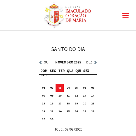
SANTO DO DIA
OUT
NOVEMBRO 2025
DEZ
DOM
SEG
TER
QUA
QUI
SEX
SAB
01
02
03
04
05
06
07
08
09
10
11
12
13
14
15
16
17
18
19
20
21
22
23
24
25
26
27
28
29
30
HOJE, 07/08/2026