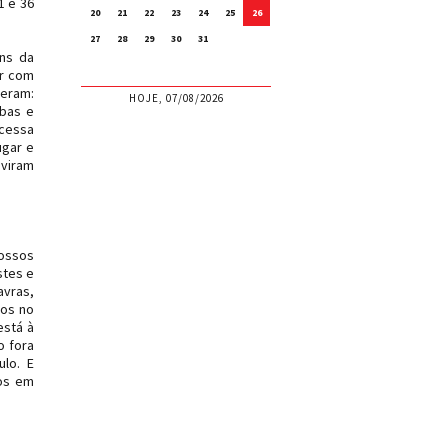
1 e 36
20
21
22
23
24
25
26
27
28
29
30
31
uns da
ir com
seram:
HOJE, 07/08/2026
ibas e
 cessa
ugar e
 viram
vossos
stes e
avras,
xos no
está à
o fora
lo. E
hos em