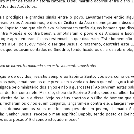
iro mártir de toda a história católica. O seu martírio ocorreu entre o ano 3
os Atos dos Apóstolos:
zia prodígios e grandes sinais entre o povo. Levantaram-se então alg
ses e dos Alexandrinos, e dos da Cicília e da Ásia e começaram a discut
 ao Espírito com que ele falava. Subornaram então alguns homens que dis
contra Moisés e contra Deus’. E amotinaram o povo e os Anciãos e Escr
rio; e apresentaram falsas testemunhas que disseram: ‘Este homem não
ntra a Lei; pois, ouvimo-lo dizer que Jesus, o Nazareno, destruirá este L
os que estavam sentados no Sinédrio, tendo fixado os olhares sobre ele,
povo de Israel, terminando com esta veemente apóstrofe:
ação e de ouvidos, resistis sempre ao Espírito Santo, vós sois como os 
sos pais, e mataram os que prediziam a vinda do Justo que vós agora traí
gada pelo ministério dos anjos e não a guardastes’. Ao ouvirem estas pal
 dentes contra ele. Mas ele, cheio do Espírito Santo, tendo os olhos fi
 direita de Deus e disse: ‘Vejo os céus abertos e o Filho do homem que 
r, fecharam os olhos e, em conjunto, lançaram-se contra ele. E lançaram-n
nhas depuseram os seus mantos aos pés de um jovem, chamado Sau
a: ‘Senhor Jesus, recebe o meu espírito’. Depois, tendo posto os joel
tes este pecado’. E dizendo isto, adormeceu”.