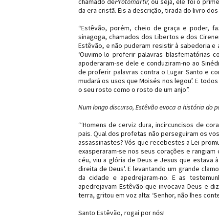
chamado de
Protomártir,
ou seja, ele foi o prime
da era cristã. Eis a descrição, tirada do livro d
“Estêvão, porém, cheio de graça e poder, fa
sinagoga, chamados dos Libertos e dos Cirenen
Estêvão, e não puderam resistir à sabedoria e
‘Ouvimo-lo proferir palavras blasfematórias 
apoderaram-se dele e conduziram-no ao Sinéd
de proferir palavras contra o Lugar Santo e co
mudará os usos que Moisés nos legou’. E todos 
o seu rosto como o rosto de um anjo”.
Num longo discurso, Estêvão evoca a história do 
“‘Homens de cerviz dura, incircuncisos de cor
pais. Qual dos profetas não perseguiram os vos
assassinastes? Vós que recebestes a Lei promul
exasperaram-se nos seus corações e rangiam os
céu, viu a glória de Deus e Jesus que estava à
direita de Deus’. E levantando um grande clamo
da cidade e apedrejaram-no. E as testemu
apedrejavam Estêvão que invocava Deus e dizi
terra, gritou em voz alta: ‘Senhor, não lhes con
Santo Estêvão, rogai por nós!