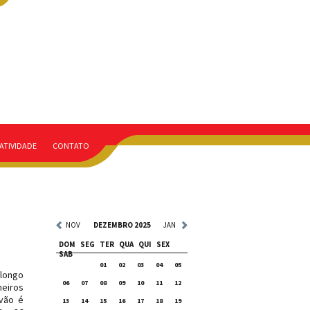
ATIVIDADE
CONTATO
NOV
DEZEMBRO 2025
JAN
DOM
SEG
TER
QUA
QUI
SEX
SAB
01
02
03
04
05
longo
06
07
08
09
10
11
12
eiros
vão é
13
14
15
16
17
18
19