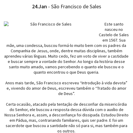
24.Jan
- São Francisco de Sales
Este santo
nasceu no
Castelo de Sales
em 1567. Sua
mãe, uma condessa, buscou formá-lo muito bem com os padres da
Companhia de Jesus, onde, dentre muitas disciplinas, também
aprendeu várias línguas. Muito cedo, fez um voto de viver a castidade
e buscar sempre a vontade do Senhor. Ao longo da história desse
santo muito amado, vamos percebendo o quanto ele buscou e o
quanto encontrou o que Deus queria.
Anos mais tarde, São Francisco escreveu “Introdução à vida devota”
e, vivendo do amor de Deus, escreveu também o “Tratado do amor
de Deus”.
Certa ocasião, atacado pela tentação de desconfiar da misericórdia
do Senhor, ele buscou a resposta dessa dúvida com o auxílio de
Nossa Senhora e, assim, a desconfiança foi dissipada. Estudou Direito
em Pádua, mas, contrariando familiares, quis ser padre. E foi um
sacerdote que buscou a santidade não só para si, mas também para
os outros.