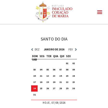
SANTO DO DIA
DEZ
JANEIRO DE 2026
FEV
DOM
SEG
TER
QUA
QUI
SEX
SAB
01
02
03
04
05
06
07
08
09
10
11
12
13
14
15
16
17
18
19
20
21
22
23
24
25
26
27
28
29
30
31
HOJE, 07/08/2026