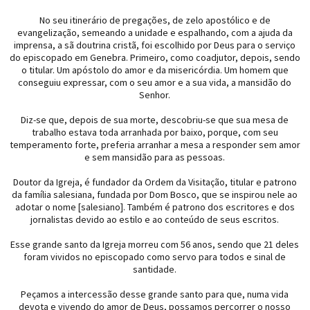
No seu itinerário de pregações, de zelo apostólico e de
evangelização, semeando a unidade e espalhando, com a ajuda da
imprensa, a sã doutrina cristã, foi escolhido por Deus para o serviço
do episcopado em Genebra. Primeiro, como coadjutor, depois, sendo
o titular. Um apóstolo do amor e da misericórdia. Um homem que
conseguiu expressar, com o seu amor e a sua vida, a mansidão do
Senhor.
Diz-se que, depois de sua morte, descobriu-se que sua mesa de
trabalho estava toda arranhada por baixo, porque, com seu
temperamento forte, preferia arranhar a mesa a responder sem amor
e sem mansidão para as pessoas.
Doutor da Igreja, é fundador da Ordem da Visitação, titular e patrono
da família salesiana, fundada por Dom Bosco, que se inspirou nele ao
adotar o nome [salesiano]. Também é patrono dos escritores e dos
jornalistas devido ao estilo e ao conteúdo de seus escritos.
Esse grande santo da Igreja morreu com 56 anos, sendo que 21 deles
foram vividos no episcopado como servo para todos e sinal de
santidade.
Peçamos a intercessão desse grande santo para que, numa vida
devota e vivendo do amor de Deus, possamos percorrer o nosso