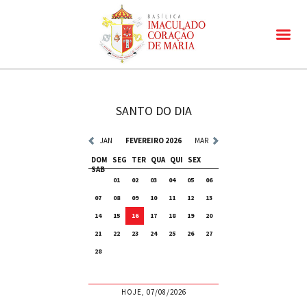
SANTO DO DIA
JAN
FEVEREIRO 2026
MAR
DOM
SEG
TER
QUA
QUI
SEX
SAB
01
02
03
04
05
06
07
08
09
10
11
12
13
14
15
16
17
18
19
20
21
22
23
24
25
26
27
28
HOJE, 07/08/2026