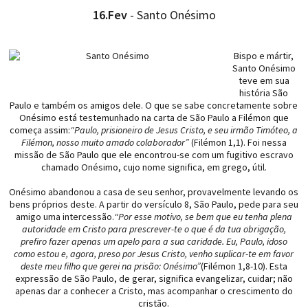
16.Fev
- Santo Onésimo
Bispo e mártir,
Santo Onésimo
teve em sua
história São
Paulo e também os amigos dele. O que se sabe concretamente sobre
Onésimo está testemunhado na carta de São Paulo a Filémon que
começa assim:
“Paulo, prisioneiro de Jesus Cristo, e seu irmão Timóteo, a
Filémon, nosso muito amado colaborador”
(Filémon 1,1). Foi nessa
missão de São Paulo que ele encontrou-se com um fugitivo escravo
chamado Onésimo, cujo nome significa, em grego, útil.
Onésimo abandonou a casa de seu senhor, provavelmente levando os
bens próprios deste. A partir do versículo 8, São Paulo, pede para seu
amigo uma intercessão.
“Por esse motivo, se bem que eu tenha plena
autoridade em Cristo para prescrever-te o que é da tua obrigação,
prefiro fazer apenas um apelo para a sua caridade. Eu, Paulo, idoso
como estou e, agora, preso por Jesus Cristo, venho suplicar-te em favor
deste meu filho que gerei na prisão: Onésimo”
(Filémon 1,8-10). Esta
expressão de São Paulo, de gerar, significa evangelizar, cuidar; não
apenas dar a conhecer a Cristo, mas acompanhar o crescimento do
cristão.