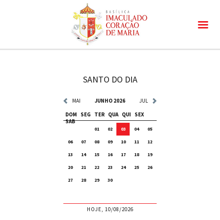
SANTO DO DIA
MAI
JUNHO 2026
JUL
DOM
SEG
TER
QUA
QUI
SEX
SAB
01
02
03
04
05
06
07
08
09
10
11
12
13
14
15
16
17
18
19
20
21
22
23
24
25
26
27
28
29
30
HOJE, 10/08/2026