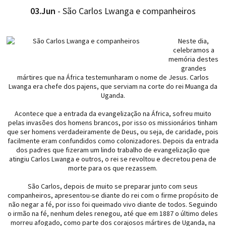
03.Jun
- São Carlos Lwanga e companheiros
Neste dia,
celebramos a
memória destes
grandes
mártires que na África testemunharam o nome de Jesus. Carlos
Lwanga era chefe dos pajens, que serviam na corte do rei Muanga da
Uganda.
Acontece que a entrada da evangelização na África, sofreu muito
pelas invasões dos homens brancos, por isso os missionários tinham
que ser homens verdadeiramente de Deus, ou seja, de caridade, pois
facilmente eram confundidos como colonizadores. Depois da entrada
dos padres que fizeram um lindo trabalho de evangelização que
atingiu Carlos Lwanga e outros, o rei se revoltou e decretou pena de
morte para os que rezassem.
São Carlos, depois de muito se preparar junto com seus
companheiros, apresentou-se diante do rei com o firme propósito de
não negar a fé, por isso foi queimado vivo diante de todos. Seguindo
o irmão na fé, nenhum deles renegou, até que em 1887 o último deles
morreu afogado, como parte dos corajosos mártires de Uganda, na