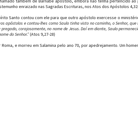
, chamado também de Barnabé apóstolo, embora não tenha pertencido ao
temunho enraizado nas Sagradas Escrituras, nos Atos dos Apóstolos 4,32
rito Santo contou com ele para que outro apóstolo exercesse o ministéri
os apóstolos e contou-lhes como Saulo tinha visto no caminho, o Senhor, que 
a pregado, corajosamente, no nome de Jesus. Daí em diante, Saulo permanec
nome do Senhor.”
(Atos 9,27-28)
or Roma, e morreu em Salamina pelo ano 70, por apedrejamento. Um hom