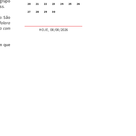
 grupo
20
21
22
23
24
25
26
ss.
27
28
29
30
o: São
falara
ia com
HOJE, 08/08/2026
em que