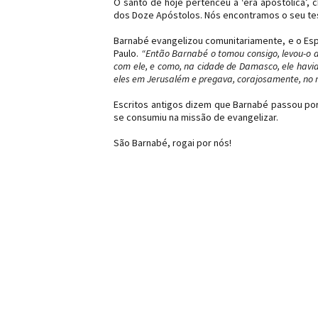
O santo de hoje pertenceu a ‘era apostólica’
dos Doze Apóstolos. Nós encontramos o seu tes
Barnabé evangelizou comunitariamente, e o Espí
Paulo.
“Então Barnabé o tomou consigo, levou-o a
com ele, e como, na cidade de Damasco, ele havi
eles em Jerusalém e pregava, corajosamente, no 
Escritos antigos dizem que Barnabé passou p
se consumiu na missão de evangelizar.
São Barnabé, rogai por nós!