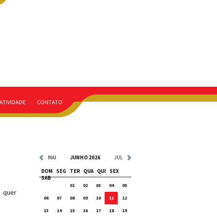
ATIVIDADE
CONTATO
MAI
JUNHO 2026
JUL
DOM
SEG
TER
QUA
QUI
SEX
SAB
01
02
03
04
05
 quer
06
07
08
09
10
11
12
13
14
15
16
17
18
19