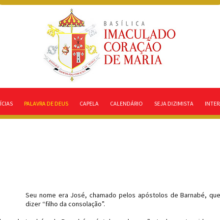
ÍCIAS
PALAVRA DE DEUS
CAPELA
CALENDÁRIO
SEJA DIZIMISTA
INTER
Seu nome era José, chamado pelos apóstolos de Barnabé, que
dizer “filho da consolação”.