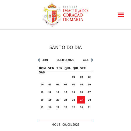
SANTO DO DIA
JUN
JULHO 2026
AGO
DOM
SEG
TER
QUA
QUI
SEX
SAB
01
02
03
04
05
06
07
08
09
10
11
12
13
14
15
16
17
18
19
20
21
22
23
24
25
26
27
28
29
30
31
HOJE, 09/08/2026